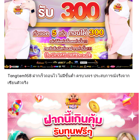
Tangtem168 ฝากเร็วถอนไว ไม่มีขั้นต่ำ ครบวงจร ประสบการณ์จริงจาก
เซียนตัวจริง