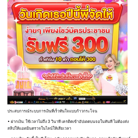
ประสบการณ์ระบบการเงินที่เร็วทันใจแบบก้าวกระโจน
• ฝากเงิน: ใช้เวลาไม่ถึง 3 วินาที เครดิตเข้าอัปเดตบนจอในทันที ไม่ต้องส่ง
สลิปให้แอดมินตรวจในไลน์ให้เสียเวลา