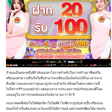
ถ้าคุณเป็นคนๆหนึ่งที่กำลังมองหาโอกาสสำหรับในการสร้างอาชีพเสริม
หรือมองหาความรื่นเริงใจซึ่งสามารถเปลี่ยนเป็นเงินก้อนได้ในเวลากลาง
คืนเดียว ผมบอกเลยว่าคุณมาถูกทางแล้วครับ สล็อตเว็บตรง บทความนี้
ไม่ใช่การรีวิวแบบหน้าม้า แต่บอกเล่าจากประสบการณ์จริงของคนที่โลด
แล่นอยู่ในวงการเกมพนันออนไลน์มานานกว่า 10 ปี
เจอมาหมดทั้งยังเว็บไซต์ทุจริต เว็บไซต์ผี เว็บที่ฝากปุบปับหายปั๊บ หรือถอน
เงินครั้งจำเป็นต้องรอผ่านวันจนถึงไม่มีอารมณ์ แต่ภายหลังที่ผมได้มาพบกับ