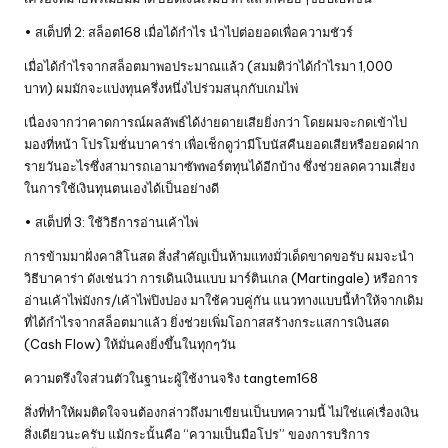
• สเต็ปที่ 2:
สล็อต168
เมื่อได้กำไร นำไปต่อยอดเพื่อความชัวร์
เมื่อได้กำไรจากสล็อตมาพอประมาณแล้ว (สมมติว่าได้กำไรมา 1,000
บาท) ผมมักจะแบ่งทุนครึ่งหนึ่งไปร่วมสนุกกับเกมไพ่
เนื่องจากว่าคาดการณ์ผลลัพธ์ได้ง่ายดายเสียยิ่งกว่า โดยผมจะกดเข้าไป
มองที่หน้า โปรโมชั่นบาคาร่า เพื่อเช็กดูว่ามีโบนัสคืนยอดเสียหรือยอดฝาก
รายวันอะไรซึ่งสามารถเอามาซัพพอร์ตทุนได้อีกบ้าง ซึ่งช่วยลดความเสี่ยง
ในการใช้เงินทุนตนเองได้เป็นอย่างดี
• สเต็ปที่ 3: ใช้วิธีการอ่านเค้าไพ่
การข้ามมาฝั่งคาสิโนสด สิ่งสำคัญเป็นห้ามแทงมั่วเด็ดขาดขอรับ ผมจะนำ
วิธีบาคาร่า ดังเช่นว่า การเดินเงินแบบ มาร์ตินเกล (Martingale) หรือการ
อ่านเค้าไพ่มังกร/เค้าไพ่ปิงปอง มาใช้ควบคู่กัน แนวทางแบบนี้ทำให้จากเดิม
ที่ได้กำไรจากสล็อตมาแล้ว ยิ่งช่วยเพิ่มโอกาสสร้างกระแสการเงินสด
(Cash Flow) ให้มั่นคงยิ่งขึ้นในทุกๆวัน
ความตรึงใจส่วนตัวในฐานะผู้ใช้งานจริง tangtem168
สิ่งที่ทำให้ผมติดใจจนต้องกล่าวถึงมาเขียนเป็นบทความนี้ ไม่ใช่แค่เรื่องเงิน
สิ่งเดียวนะครับ แม้กระนั้นคือ “ความเป็นมือโปร” ของการบริการ