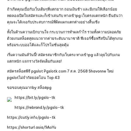
ถ้าเกิดคุณเบื่อกับเว็บเดิมๆที่แตกยาก ถอนเงินช้า และมีเกมให้เลือกน้อย
ทดลองเปิดใจสมัครและก็เข้าเล่นกับ ทางเข้าpg เว็บตรงแตกหนัก ยืนยันว่า
คุณจะได้เจอกับประสบการณ์ที่ผิดแผกแตกต่างอย่างสิ้นเชิง
ทั้งในด้านความเบิกบานใจ กระบวนการทำผลกำไร รวมทั้งความปลอดภัย
ด้วยเกมสล็อตสุดแนวจากค่ายระดับนานาชาติ ฟีเจอร์ซื้อฟรีสปินได้ทุกเกม
พร้อมระบบออโต้และก็โปรโมชั่นสุดคุ้ม
เริ่มความมันส์วันนี้! สมัครสมาชิกกับเว็บตรง ทางเข้าpg แล้วลุยไปกับเกม
แตกหนัก แจกรางวัลจัดเต็มกันเลย!
สมัครสล็อตพีจี pgslot Pgslotk.com 7 ส.ค. 2568 Shavonne ใหม่
pgslotไม่จำกัดยอดโอน Top 43
ขอขอบคุณมากby
สล็อตpg
https://bit.ly/pgslo-tk
https://rebrand.ly/pgslo-tk
https://cutly.info/pgslo-tk
https://shorturl.asia/9AoYu