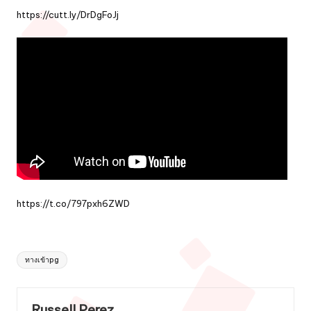
https://cutt.ly/DrDgFoJj
https://t.co/797pxh6ZWD
Tags:
ทางเข้าpg
Russell Perez