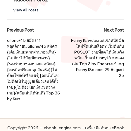
View All Posts
Post
Previous Post
Next Post
navigation
allone745 สมัคร 11
Funny18 websiteแจกหนัก มือ
พฤศจิกายน allone745 สมัคร
ใหม่หัดเล่นสล็อต? เริ่มต้นกับ
{เติมเงินสะดวกผ่านวอลเล็ท}
PGSLOT ง่ายที่สุด ได้เงินจริง
{ไม่ต้องใช้บัญชีธนาคาร}
พนัน เว็บแม่ funny18 ทดลอง
{รองรับทุกช่องทางยอดนิยม}
เล่น Top 3 by Fae ทางเข้าpg
{เครดิตฟรีแจกทุกวันจริง}{ไม่
Funny18a.com 29 August
ต้องโพสต์หรือแชร์}{ถอนได้เลย
25
ไม่ติดเทิร์น}{ยูสเดียวเล่นได้ทั้ง
เว็บ}{ไม่ต้องโยกเงินระหว่าง
เกม}{สลับเล่นได้ทันที} Top 36
by Kurt
Copyright 2026 — ebook-engine.com - เครื่องมือค้นหา eBook