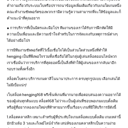
คำถามเกี่ยวกับระบบเว็บหรือปรารถนาข้อมูลเพิ่มเติมเกี่ยวกับเกมใดเกมหนึ่ง
คณะทำงานซัพพอร์ตของพวกเรามีความรู้ความสามารถที่จะให้ข้อมูลและก็
คำแนะนำที่คุณอยาก
● การบริการที่เป็นมิตรและมือโปร ทีมงานของเราได้รับการฝึกหัดให้มี
ความเป็นเพื่อนและมีความเข้าใจสำหรับในการจัดแจงกับเหตุการณ์ต่างๆ
ได้อย่างมือโปร
การมีทีมงานซัพพอร์ตที่ไว้เนื้อเชื่อใจได้เป็นส่วนใดส่วนหนึ่งที่ทำให้
hengjing เป็นที่พึงพอใจรวมทั้งเชื่อถือได้ในกลุ่มผู้เล่นสล็อตออนไลน์พวก
เราเชื่อมั่นว่าการบริการที่สุดยอดนี้เป็นสิ่งที่ทำให้ผู้เล่นของเรากลับมาอีก
รอบรวมทั้งครั้งอีก
สล็อตเว็บตรง บริการเกมคาสิโนนานาประการ ครบทุกรูปแบบ เลือกเล่นได้
ไม่มีเบื่อแน่ๆ!
เว็บสล็อต hengjing168 พรีเซ็นท์เกมที่มากมายเพื่อตอบสนองความอยากได้
ของผู้เล่นทุกต้นแบบ สล็อต168 ไม่ว่าจะเป็นผู้เล่นที่ชอบพอเกมแบบดั้งเดิม
หรือผู้ที่อยากลองเกมใหม่ๆที่ท้าทายมากขึ้นเรื่อยๆ เกมที่มีให้บริการมีดังนี้
1.สล็อตคลาสสิก เหมาะสำหรับผู้ที่ประทับใจเกมสล็อตแบบดั้งเดิม เกมเหล่านี้
มักมีวงล้อ 3 วงและก็เพย์ไลน์จำกัด เสน่ห์ของเกมคลาสสิกเป็นความง่าย