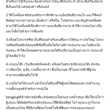
สำหรับการรู้เรื่องและช่องทางในการชนะที่เป็นประจำ มักจะมีเครื่องหมาย
ที่เป็นผลไม้ แท่งทองคำ หรือเบลล์
2.วิดีโอสล็อต พรีเซนเทชั่นกราฟิกที่งาม แอนิเมชันที่น่าสนใจ และก็ฟีพบร์
พิเศษมากมายก่ายกอง เป็นต้นว่า ฟรีสปิน, โบนัสรอบ และสัญลักษณ์พิเศษ
ต่างๆวิดีโอสล็อตมีเรื่องมีราวราวและธีมที่มากมาย ทำให้การเล่นไม่น่าเบื่อ
และก็เต็มไปด้วยการเสี่ยงภัย
3.สล็อตโปรเกรสซีฟ เป็นที่นิยมสำหรับคนที่อยากได้ชนะรางวัลใหญ่ โปรเก
รสซีฟสล็อตมีแจ็คพอตที่เพิ่มขึ้นเมื่อใดก็ตามมีการเล่นเกม และไม่มีคนใด
กันชนะ ทำให้แจ็คพอตสามารถสะสมได้ถึงปริมาณเป็นอย่างมาก ก่อนจะมี
ผู้โชคดีคว้าไป
4.เกมบนโต๊ะ เว้นเสียแต่สล็อตแล้ว สล็อตเว็บตรง ยังมีเกมบนโต๊ะ ดังเช่น
กางล็คแจ็ค, รูเล็ต, รวมทั้งบาคาร่า ซึ่งเป็นเกมคาสิโนคลาสสิกที่ผู้เล่น
สามารถเพลิดเพลินใจได้
5.เกมไพ่ ไพ่โป๊กเกอร์ แล้วก็เกมไพ่อื่นๆที่ให้ผู้เล่นได้ทดลองความชำนาญ
รวมทั้งกลยุทธ์สำหรับการเล่นไพ่
hengjing168 ขมักเขม้นที่จะอัปเดตเกมใหม่ๆอย่างสม่ำเสมอ เพื่อให้แน่ใจว่า
ผู้เล่นจะได้สัมผัสกับเกมปัจจุบันและก็ที่ดีเยี่ยมที่สุด ไม่ว่าคุณจะถูกใจเกม
สล็อตแบบไหน ที่นี่มีเกมที่ตอบโจทย์ในสิ่งที่ต้องการของคุณแน่นอน!