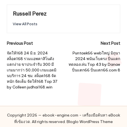
Russell Perez
View All Posts
Post
Previous Post
Next Post
navigation
จัดให้168 24 มิ.ย. 2024
Puntaek66 webใหญ่ มิถุนา
สล็อต168 รวมแอพคาสิโนดัง
2024 พนันเว็บตรง ปั่นแตก
แตกง่าย ขาประจำรับ 300 มี
ทดลองเล่น Top 43 by Danae
เกมมากว่า 50,000 เกมแอดมิ
ปั่นแตก66 ปั่นแตก66.com 8
นบริการ 24 ชม. สล็อต168 จัด
หนัก จัดเต็ม จัดให้168 Top 37
by Colleen judhai168.win
Copyright 2026 — ebook-engine.com - เครื่องมือค้นหา eBook
ที่เข้มงวด. All rights reserved.
Bloglo WordPress Theme