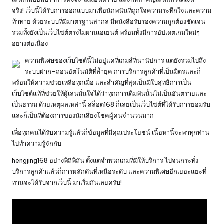
จริง! เว็บนี้ได้รับการออกแบบมาเพื่อนักพนันที่ถูกใจความระทึกใจและความ
ท้าทาย ด้วยระบบที่มีมาตรฐานสากล มีหนังสือรับรองความถูกต้องชัดเจน
รวมทั้งยังเป็นเว็บไซต์ตรงไม่ผ่านเอเย่นต์ พร้อมทั้งมีการอัปเดตเกมใหม่ๆ
อย่างต่อเนื่อง
ความพิเศษของเว็บไซต์นี้ไม่อยู่แค่ที่เกมส์ที่นานัปการ แต่ยังรวมไปถึง
ระบบฝาก-ถอนอัตโนมัติที่ล้ำยุค การบริการลูกค้าที่เป็นมิตรและก็
พร้อมให้ความช่วยเหลือทุกเมื่อ และสำคัญที่สุดเป็นมีใบสุทธิการเป็น
เว็บไซต์แท้ที่ช่วยให้ผู้เล่นมั่นใจได้ว่าทุกการเดิมพันนั้นไม่เป็นอันตรายและ
เป็นธรรม ด้วยเหตุผลเหล่านี้ สล็อต168 ก็เลยเป็นเว็บไซต์ที่ได้รับการยอมรับ
และก็เป็นที่ต้องการของนักเสี่ยงโชคผู้คนจำนวนมาก
เพื่อทุกคนได้รับความรู้แล้วก็ข้อมูลที่มีคุณประโยชน์ เนื้อหานี้จะพาทุกท่าน
ไปทำความรู้จักกับ
hengjing168 อย่างพิถีพิถัน ตั้งแต่จำพวกเกมที่มีให้บริการ ไปจนกระทั่ง
บริการลูกค้าแล้วก็การผลักดันที่เหนือระดับ และความพิเศษอีกเยอะแยะที่
ท่านจะได้รับจากเว็บนี้ มาเริ่มกันเลยครับ!