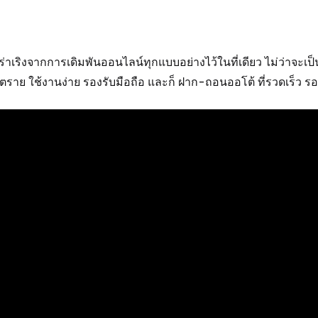
ร่าเริงจากการเดิมพันออนไลน์ทุกแบบอย่างไว้ในที่เดียว ไม่ว่าจะ
นตราย ใช้งานง่าย รองรับมือถือ และก็ ฝาก-ถอนออโต้ ที่รวดเร็ว ร