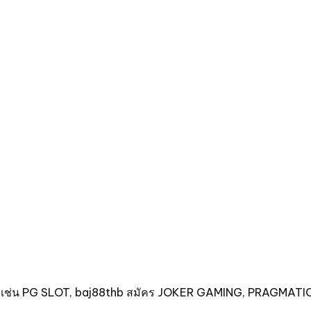
งเช่น PG SLOT,
baj88thb สมัคร
JOKER GAMING, PRAGMATIC PLA