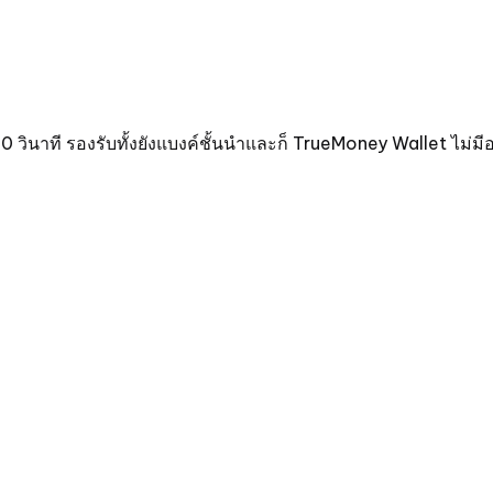
ินาที รองรับทั้งยังแบงค์ชั้นนำและก็ TrueMoney Wallet ไม่มีอ