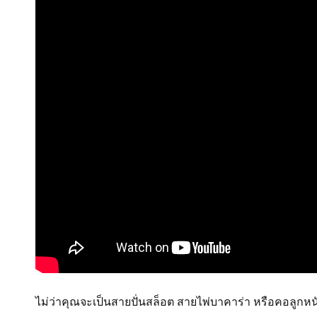
ไม่ว่าคุณจะเป็นสายปั่นสล็อต สายไพ่บาคาร่า หรือคอลูกหนังท