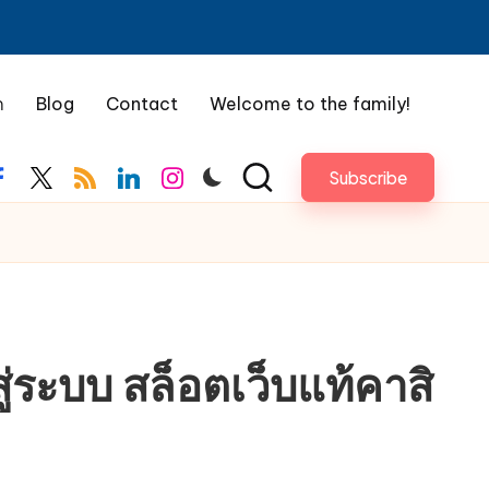
ก
Blog
Contact
Welcome to the family!
Subscribe
acebook.com
twitter.com
rss.com
linkedin.com
instagram.com
ู่ระบบ สล็อตเว็บแท้คาสิ