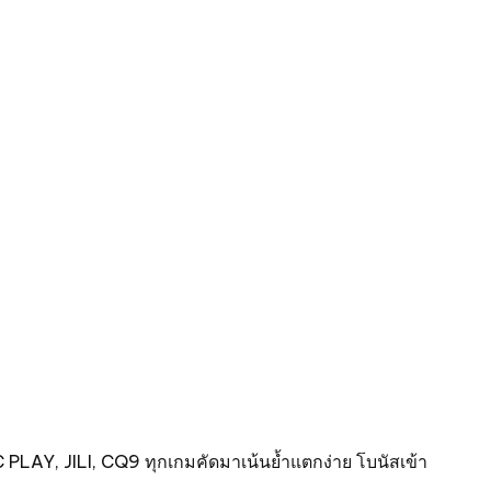
Y, JILI, CQ9 ทุกเกมคัดมาเน้นย้ำแตกง่าย โบนัสเข้า