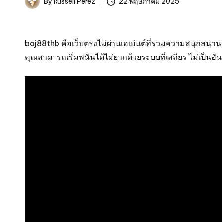
By
Russell Perez
22 พฤษภาคม 2025
Posted
by
baj88thb คือเว็บตรงไม่ผ่านเอเย่นต์ที่รวมความสนุกสนาน
คุณสามารถเริ่มพนันได้ไม่ยากด้วยระบบที่เสถียร ไม่เป็นอั