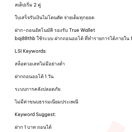
สเต็ปเริ่ม 2 คู่
ใบเสร็จรับเงินไม่โดนตัด จ่ายเต็มทุกยอด
ฝาก-ถอนอัตโนมัติ รองรับ True Wallet
baj88thb ใช้ระบบ ฝากถอนออโต้ ที่ทำรายการได้ภายใน 10 ว
LSI Keywords:
สล็อตวอเลทไม่มีอย่างต่ำ
ฝากถอนออโต้ 1 วัน
ระบบการคลังปลอดภัย
ไม่มีค่าขนบธรรมเนียมประเพณี
Keyword Suggest:
ฝาก 1 บาท ถอนได้