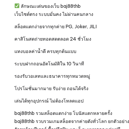
ลักษณะเด่นของเว็บ baj88thb
เว็บไซต์ตรง ระบบมั่นคง ไม่ผ่านคนกลาง
สล็อตแตกง่ายจากทุกค่าย PG, Joker, JILI
คาสิโนสดถ่ายทอดสดตลอด 24 ชั่วโมง
แทงบอลค่าน้ำดี ครบทุกต้นแบบ
ระบบฝากถอนอัตโนมัติใน 10 วินาที
รองรับวอเลทและธนาคารทุกหมวดหมู่
โปรโมชั่นมากมาย รับง่าย ถอนได้จริง
เล่นได้ทุกอุปกรณ์ ไม่ต้องโหลดแอป
baj88thb รวมสล็อตแตกง่าย โบนัสแตกหลายครั้ง
baj88thb รวบรวมเกมสล็อตจากค่ายดังทั่วโลก ยกตัวอย่า