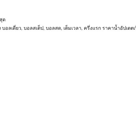
สุด
ลเดี่ยว, บอลสเต็ป, บอลสด, เต็มเวลา, ครึ่งแรก ราคาน้ำอัปเดตเรียล