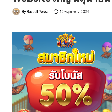
By
Russell Perez
15 พฤษภาคม 2026
Posted
by