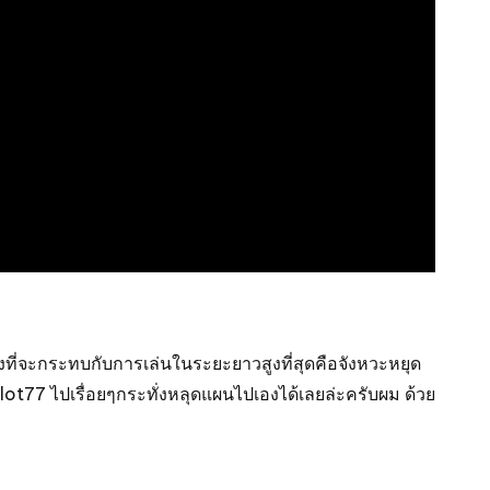
่งที่จะกระทบกับการเล่นในระยะยาวสูงที่สุดคือจังหวะหยุด
lot77 ไปเรื่อยๆกระทั่งหลุดแผนไปเองได้เลยล่ะครับผม ด้วย