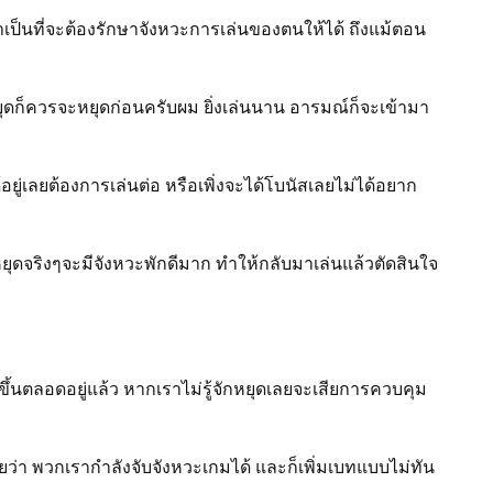
็นที่จะต้องรักษาจังหวะการเล่นของตนให้ได้ ถึงแม้ตอน
ยุดก็ควรจะหยุดก่อนครับผม ยิ่งเล่นนาน อารมณ์ก็จะเข้ามา
ยู่เลยต้องการเล่นต่อ หรือเพิ่งจะได้โบนัสเลยไม่ได้อยาก
ักหยุดจริงๆจะมีจังหวะพักดีมาก ทำให้กลับมาเล่นแล้วตัดสินใจ
ขึ้นตลอดอยู่แล้ว หากเราไม่รู้จักหยุดเลยจะเสียการควบคุม
ว่า พวกเรากำลังจับจังหวะเกมได้ และก็เพิ่มเบทแบบไม่ทัน