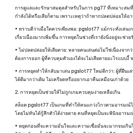
การดูแลและรักษาสมดุลสำหรับในการ pg77 ที่เหมาะสมที่ส
กำลังได้หรือเสียก็ตาม เพราะเหตุว่าถ้าหากปลดปล่อยให้อ
• ทราบดีว่าเมื่อใดควรเพียงพอ:
pgslot77
แม้กระทั่งเล่นเ
เกี่ยวเนื่องมากเพิ่มขึ้น การหยุดในช่วงที่เรายังนิ่งอยู่จะ
• ไม่ปลดปล่อยให้เสียดาย: หลายคนเล่นต่อไม่ใช่เนื่องจากว่
ต้องการออก ผู้ที่ควบคุมตัวเองได้จะไม่เสียดายอะไรแบบงี้ 
• การหยุดทำให้กลับมาเล่น pgslot77 ใหม่ดีกว่า: ผู้ที่ฝืนเ
ได้ดีมากว่าเดิม ไม่เครียดหรืออยากเอาคืนเหมือนเก่าด้วย
2. การหยุดเป็นช่วยให้ไม่ถูกเกมควบคุมง่ายเหลือเกิน
สล็อต pgslot77 เป็นเกมที่ทำให้คนแกว่งไกวตามอารมณ์ได้เร็
โดยไม่ทันได้รู้สึกตัวได้ง่ายดาย คนที่หยุดเป็นจะพินิจอารมณ
• หยุดก่อนที่จะความมั่นใจและความเชื่อมั่นจะมากจนเกิน