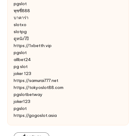
pgslot
พุซซี่888
บาคาร่า
slotxo
slotpg
ดูหนังโป๊
https://1xbetth.vip
pgslot
allbet24
pg slot
joker 123
https://samurai777.net
https://tokyoslot88.com
pgslotbetway
joker123
pgslot
https://gogoslot.asia