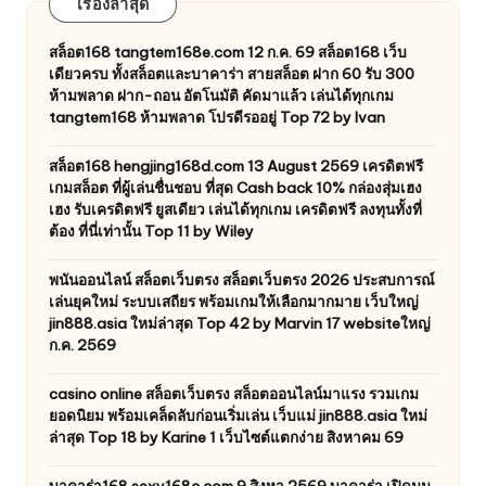
เรื่องล่าสุด
สล็อต168 tangtem168e.com 12 ก.ค. 69 สล็อต168 เว็บ
เดียวครบ ทั้งสล็อตและบาคาร่า สายสล็อต ฝาก 60 รับ 300
ห้ามพลาด ฝาก-ถอน อัตโนมัติ คัดมาแล้ว เล่นได้ทุกเกม
tangtem168 ห้ามพลาด โปรดีรออยู่ Top 72 by Ivan
สล็อต168 hengjing168d.com 13 August 2569 เครดิตฟรี
เกมสล็อต ที่ผู้เล่นชื่นชอบ ที่สุด Cash back 10% กล่องสุ่มเฮง
เฮง รับเครดิตฟรี ยูสเดียว เล่นได้ทุกเกม เครดิตฟรี ลงทุนทั้งที่
ต้อง ที่นี่เท่านั้น Top 11 by Wiley
พนันออนไลน์ สล็อตเว็บตรง สล็อตเว็บตรง 2026 ประสบการณ์
เล่นยุคใหม่ ระบบเสถียร พร้อมเกมให้เลือกมากมาย เว็บใหญ่
jin888.asia ใหม่ล่าสุด Top 42 by Marvin 17 websiteใหญ่
ก.ค. 2569
casino online สล็อตเว็บตรง สล็อตออนไลน์มาแรง รวมเกม
ยอดนิยม พร้อมเคล็ดลับก่อนเริ่มเล่น เว็บแม่ jin888.asia ใหม่
ล่าสุด Top 18 by Karine 1 เว็บไซต์แตกง่าย สิงหาคม 69