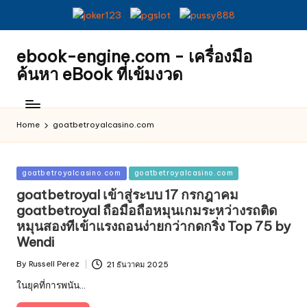
ebook-engine.com - เครื่องมือ
ค้นหา eBook ที่เข้มงวด
Home
goatbetroyalcasino.com
Posted
goatbetroyalcasino.com
goatbetroyalcasino.com
in
goatbetroyal เข้าสู่ระบบ 17 กรกฎาคม
goatbetroyal ถือมือถือหมุนเกมระหว่างรถติด
หมุนสองทีเข้าแรงถอนง่ายกว่ากดกริ่ง Top 75 by
Wendi
By
Russell Perez
21 ธันวาคม 2025
Posted
by
ในยุคที่การพนัน…