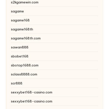
s2kgamewin.com
sagame
sagame168
sagame168th
sagame168th.com
sawan888
sbobet168
sbotop1688.com
sclass8888.com
scr888
sexxybet168-casino.com
sexxybet168-casino.com