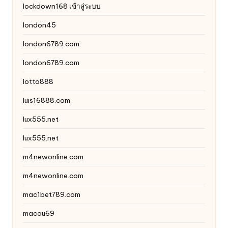
lockdown168 เข้าสู่ระบบ
london45
london6789.com
london6789.com
lotto888
luis16888.com
lux555.net
lux555.net
m4newonline.com
m4newonline.com
mac1bet789.com
macau69