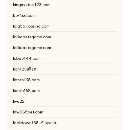
kingxxxbet123.com
ktv4sd.com
lala55-casino.com
lalikabetsgame.com
lalikabetsgame.com
lcbet444.com
lion123สล็อต
lionth168.com
lionth168.com
live22
lnw365bet.com
lockdown168 เข้าสู่ระบบ