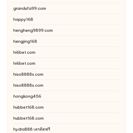
grandufa99.com
happy168
hengheng9899.com
hengjing168
hi6bet.com
hi6bet.com
hiso8888s.com
hiso8888s.com
hongkong456
hubbet168.com
hubbet168.com
hydra888 เครดิตฟรี