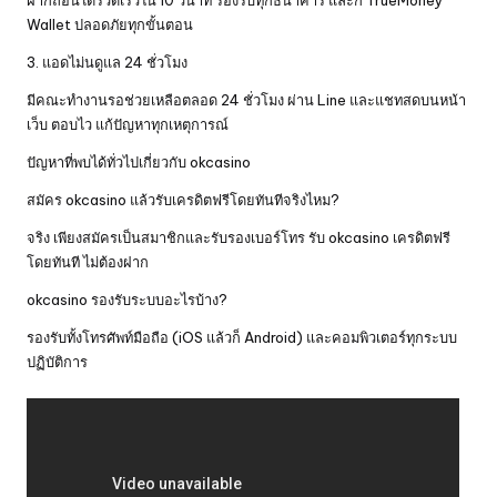
ฝากถอนได้รวดเร็วใน 10 วินาที รองรับทุกธนาคาร และก็ TrueMoney
Wallet ปลอดภัยทุกขั้นตอน
3. แอดไม่นดูแล 24 ชั่วโมง
มีคณะทำงานรอช่วยเหลือตลอด 24 ชั่วโมง ผ่าน Line และแชทสดบนหน้า
เว็บ ตอบไว แก้ปัญหาทุกเหตุการณ์
ปัญหาที่พบได้ทั่วไปเกี่ยวกับ okcasino
สมัคร okcasino แล้วรับเครดิตฟรีโดยทันทีจริงไหม?
จริง เพียงสมัครเป็นสมาชิกและรับรองเบอร์โทร รับ okcasino เครดิตฟรี
โดยทันที ไม่ต้องฝาก
okcasino รองรับระบบอะไรบ้าง?
รองรับทั้งโทรศัพท์มือถือ (iOS แล้วก็ Android) และคอมพิวเตอร์ทุกระบบ
ปฏิบัติการ