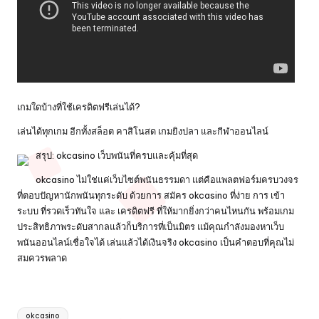
เกมใดบ้างที่ใช้เครดิตฟรีเล่นได้?
เล่นได้ทุกเกม อีกทั้งสล็อต คาสิโนสด เกมยิงปลา และกีฬาออนไลน์
สรุป: okcasino เว็บพนันที่ครบและคุ้มที่สุด
okcasino ไม่ใช่แค่เว็บไซต์พนันธรรมดา แต่คือแพลตฟอร์มครบวงจร
ที่ตอบปัญหานักพนันทุกระดับ ด้วยการ สมัคร okcasino ที่ง่าย การ เข้า
ระบบ ที่รวดเร็วทันใจ และ เครดิตฟรี ที่ให้มากยิ่งกว่าคนไหนกัน พร้อมเกม
ประสิทธิภาพระดับสากลแล้วก็บริการที่เป็นมิตร แม้คุณกำลังมองหาเว็บ
พนันออนไลน์เชื่อใจได้ เล่นแล้วได้เงินจริง okcasino เป็นคำตอบที่คุณไม่
สมควรพลาด
Tags:
okcasino