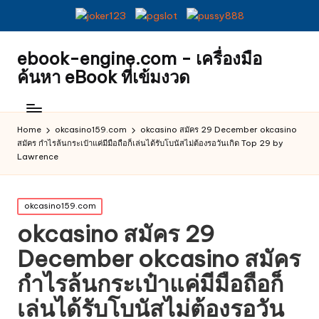
ebook-engine.com - เครื่องมือ
ค้นหา eBook ที่เข้มงวด
Home
okcasino159.com
okcasino สมัคร 29 December okcasino
สมัคร กำไรล้นกระเป๋าแค่มีมือถือก็เล่นได้รับโบนัสไม่ต้องรอวันเกิด Top 29 by
Lawrence
Posted
okcasino159.com
in
okcasino สมัคร 29
December okcasino สมัคร
กำไรล้นกระเป๋าแค่มีมือถือก็
เล่นได้รับโบนัสไม่ต้องรอวัน