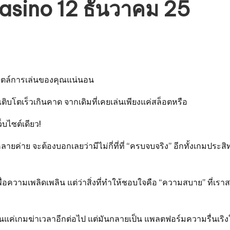
casino 12 ธันวาคม 25
ไตล์การเล่นของคุณแน่นอน
บโตเร็วเกินคาด จากเดิมที่เคยเล่นเพียงแค่สล็อตหรือ
็บไซต์เดียว!
ค่าย จะต้องบอกเลยว่ามีไม่กี่ที่ที่ “ครบจบจริง” อีกทั้งเกมประ
ื่อความเพลิดเพลิน แต่ว่าสิ่งที่ทำให้ชอบใจคือ “ความสบาย” ที่เราสา
เป็นแค่เกมฆ่าเวลาอีกต่อไป แต่มันกลายเป็น แพลตฟอร์มความรื่นเร