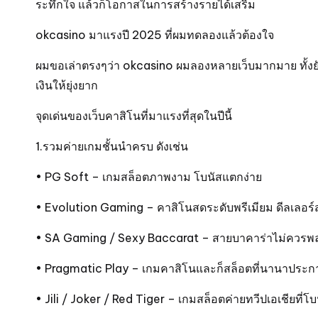
ระทึกใจ แล้วก็โอกาสในการสร้างรายได้เสริม
okcasino มาแรงปี 2025 ที่ผมทดลองแล้วต้องใจ
ผมขอเล่าตรงๆว่า
okcasino
ผมลองหลายเว็บมากมาย ทั้งยังเว
เงินให้ยุ่งยาก
จุดเด่นของเว็บคาสิโนที่มาแรงที่สุดในปีนี้
1.รวมค่ายเกมชั้นนำครบ ดังเช่น
• PG Soft – เกมสล็อตภาพงาม โบนัสแตกง่าย
• Evolution Gaming – คาสิโนสดระดับพรีเมียม ดีลเลอร์ส
• SA Gaming / Sexy Baccarat – สายบาคาร่าไม่ควรพ
• Pragmatic Play – เกมคาสิโนและก็สล็อตที่นานาประการ
• Jili / Joker / Red Tiger – เกมสล็อตค่ายทวีปเอเชียที่โบ