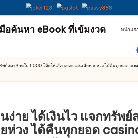
ือค้นหา eBook ที่เข้มงวด
หน้าแร
f
ัพย์สมาชิกหใม่ 1,000 โต๊ะให้เลือกเยอะ เล่นเสียหายห่วง ได้คืนทุกยอด cas
นง่าย ได้เงินไว แจกทรัพย์
ายห่วง ได้คืนทุกยอด casino