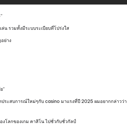
5”
่น รวมทั้งมีระบบระเบียบที่โปร่งใส
ๆอย่าง
ัย”
ดประสบการณ์ใหม่ๆกับ casino มาแรงที่ปี 2025 ผมอยากกล่าวว่า 
งโลกของเกม คาสิโน ไปชั่วกับชั่วกัลป์