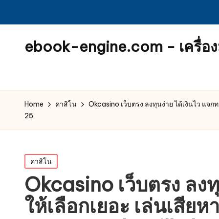
ebook-engine.com - เครื่องม
Home
คาสิโน
Okcasino เว็บตรง ลงทุนง่าย ได้เงินไว แจกทร
25
Posted
คาสิโน
in
Okcasino เว็บตรง ลงทุ
ให้เลือกเยอะ เล่นเสียห