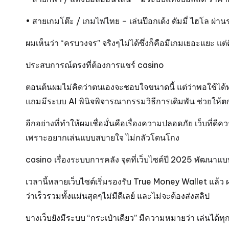
• สายเกมโต๊ะ / เกมไพ่ไทย – เล่นป๊อกเด้ง ดัมมี่ ไฮโล ผ่า
ผมเห็นว่า “ครบวงจร” จริงๆไม่ได้ซึ่งก็คือมีเกมเยอะแยะ แ
ประสบการณ์ตรงที่ต้องการแชร์ casino
ตอนต้นผมไม่คิดว่าตนเองจะชอบใจขนาดนี้ แต่ว่าพอใช้ได้ทด
แถมมีระบบ AI พินิจพิจารณากรรมวิธีการเดิมพัน ช่วยให้ตกล
อีกอย่างที่ทำให้ผมเชื่อมั่นคือเรื่องความปลอดภัย เว็บที
เพราะอยากเล่นแบบสบายใจ ไม่กลัวโดนโกง
casino เรื่องระบบการคลัง จุดที่เว็บไซต์ปี 2025 พัฒนา
เวลานี้หลายเว็บไซต์เริ่มรองรับ True Money Wallet แล้ว
ว่าเร็วรวมทั้งแม่นสุดๆไม่มีดีเลย์ และไม่จะต้องส่งสลิป
บางเว็บยังมีระบบ “กระเป๋าเดียว” มีความหมายว่า เล่นได้