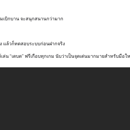
นความเบิกบาน จะสนุกสนานกว่ามาก
รับรอง แล้วก็ทดสอบระบบก่อนฝากจริง
เล่น “เดบด” ฟรีเกือบทุกเกม นับว่าเป็นจุดเด่นมากมายสำหรับมือให