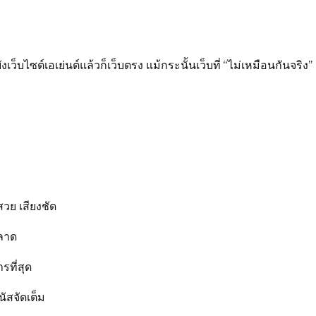
็บไซต์เอเย่นต์แล้วก็เว็บตรง แม้กระนั้นเว็บที่ “ไม่เหมือนกันจริง”
วย เสียงชัด
ลาด
ที่สุด
นัสจัดเต็ม