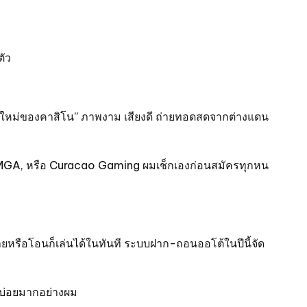
ตัว
่โลกใหม่ของคาสิโน” ภาพงาม เสียงดี ถ่ายทอดสดจากต่างแดน
GA, หรือ Curacao Gaming ผมเช็กเองก่อนสมัครทุกหน
่ายหรือโอนก็เล่นได้ในทันที ระบบฝาก-ถอนออโต้ในปีนี้จัด
กมบ่อยมากอย่างผม