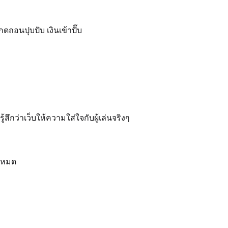
กดถอนปุบปับ เงินเข้าปั๊บ
สึกว่าเว็บให้ความใส่ใจกับผู้เล่นจริงๆ
ด้หมด