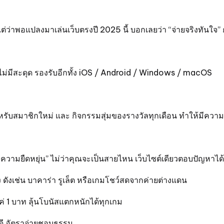
 แต่ว่าพอแปลงมาเล่นเว็บตรงปี 2025 นี้ บอกเลยว่า “จ่ายจริงทันใจ” 
่นไม่มีสะดุด รองรับอีกทั้ง iOS / Android / Windows / macOS
ำหรับสมาชิกใหม่ และ กิจกรรมสุ่มของรางวัลทุกเดือน ทำให้มีความรู้
ป็น “ความยืดหยุ่น” ไม่ว่าคุณจะเป็นสายไหน เว็บไซต์เดียวตอบปัญหาไ
ง ดังเช่น บาคาร่า รูเล็ต หรือเกมโชว์สดจากค่ายต่างแดน
ค่ 1 บาท ลุ้นโบนัสแตกหนักได้ทุกเกม
ี อัตราจ่ายชอบธรรม