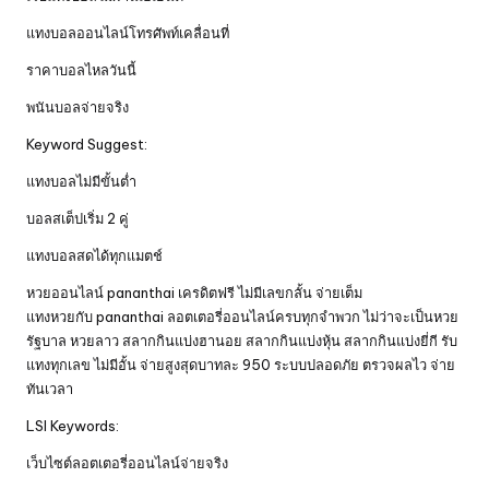
แทงบอลออนไลน์โทรศัพท์เคลื่อนที่
ราคาบอลไหลวันนี้
พนันบอลจ่ายจริง
Keyword Suggest:
แทงบอลไม่มีขั้นต่ำ
บอลสเต็ปเริ่ม 2 คู่
แทงบอลสดได้ทุกแมตช์
หวยออนไลน์
pananthai เครดิตฟรี
ไม่มีเลขกลั้น จ่ายเต็ม
แทงหวยกับ pananthai ลอตเตอรี่ออนไลน์ครบทุกจำพวก ไม่ว่าจะเป็นหวย
รัฐบาล หวยลาว สลากกินแบ่งฮานอย สลากกินแบ่งหุ้น สลากกินแบ่งยี่กี รับ
แทงทุกเลข ไม่มีอั้น จ่ายสูงสุดบาทละ 950 ระบบปลอดภัย ตรวจผลไว จ่าย
ทันเวลา
LSI Keywords:
เว็บไซต์ลอตเตอรี่ออนไลน์จ่ายจริง