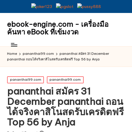
ebook-engine.com - เครื่องมือ
ค้นหา eBook ที่เข้มงวด
Home
pananthai99.com
pananthai สมัคร 31 December
pananthai ถอนได้จริงคาสิโนสดรับเครดิตฟรี Top 56 by Anja
Posted
pananthai99.com
pananthai99.com
in
pananthai สมัคร 31
December pananthai ถอน
ได้จริงคาสิโนสดรับเครดิตฟรี
Top 56 by Anja