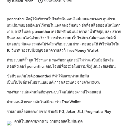
By
Russell Perez
18 พฤษภาคม 2025
Posted
by
pananthai คือผู้ให้บริการเว็บไซต์พนันออนไลน์แบบครบวงจร ศูนย์รวม
เกมเดิมพันยอดฮิตเอาไว้ภายในแพลตฟอร์มเดียว อีกทั้ง สล็อตออนไลน์แตก
ง่าย, คาสิโนสด,
pananthai เครดิตฟรี
พนันบอลราคาน้ำดีที่สุด, และ สลาก
กินแบ่งออนไลน์จ่ายจริง บริการผ่านระบบ เว็บไซต์ตรงไม่ผ่านเอเย่นต์ ที่
ปลอดภัย มั่นคง รวมทั้งโปร่งใส พร้อมระบบ ฝาก-ถอนออโต้ ที่เร็วทันใจใน
10 วินาที รองรับทั้งบัญชีธนาคารแล้วก็ TrueMoney Wallet
ด้วยระบบที่ล้ำยุค ใช้งานง่าย รองรับทุกอุปกรณ์ ไม่ว่าจะเป็นมือถือหรือ
คอมพิวเตอร์ pananthai ตอบโจทย์ทั้งยังมือใหม่รวมทั้งผู้เล่นระดับเซียน
ข้อดีของเว็บไซต์ pananthai ที่ทำให้หลายท่านเชื่อมั่น
เป็นเว็บไซต์ตรงไม่ผ่านเอเย่นต์ การคลังมั่นคง จ่ายจริง 100%
รองรับการเล่นผ่านมือถือทุกระบบ โดยไม่ต้องดาวน์โหลดแอป
ฝากถอนด้วยระบบอัตโนมัติ รองรับ TrueWallet
รวมเกมสล็อตแตกง่ายจากค่ายดัง PG, Joker, JILI, Pragmatic Play
คาสิโนสดครบทุกค่าย ถ่ายทอดสดไม่มีสะดุด