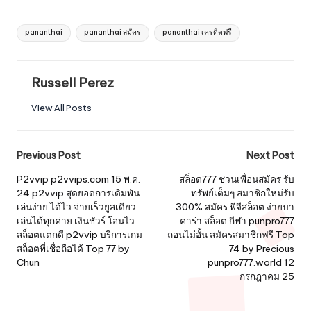
Tags:
pananthai
pananthai สมัคร
pananthai เครดิตฟรี
Russell Perez
View All Posts
Post
Previous Post
Next Post
navigation
P2vvip p2vvips.com 15 พ.ค.
สล็อต777 ชวนเพื่อนสมัคร รับ
24 p2vvip สุดยอดการเดิมพัน
ทรัพย์เต็มๆ สมาชิกใหม่รับ
เล่นง่าย ได้ไว จ่ายเร็วยูสเดียว
300% สมัคร พีจีสล็อต ง่ายบา
เล่นได้ทุกค่าย เงินชัวร์ โอนไว
คาร่า สล็อต กีฬา punpro777
สล็อตแตกดี p2vvip บริการเกม
ถอนไม่อั้น สมัครสมาชิกฟรี Top
สล็อตที่เชื่อถือได้ Top 77 by
74 by Precious
Chun
punpro777.world 12
กรกฎาคม 25