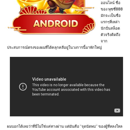
ออนไลน์ ชื่อ
ของ พุซซี่888
มักจะเป็นชื่อ
แรกๆที่เหล่า
นักปั่นสล็อต
ตัวจริงคิดถึง
จาก
ประสบการณ์ตรงของผมที่ได้คลุกคลีอยู่ในวงการนี้มาพักใหญ่
ผมบอกได้เลยว่าที่นี่ไม่ใช่แค่ทางผ่าน แต่มันคือ “จุดนัดพบ” ของผู้ที่หลงใหล