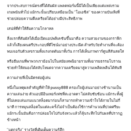
จากประสบการณ์ตรงที่ได้สัมผัส แพลตฟอร์มนี้มิได้เป็นเพียงแต่แหล่งรวม
เกมพนันทั่วไป แม้กระนั้นเปรียบเสมือนเป็น “โอเอซิส” ของความบันเทิงที่
ช่วยปล่อยความตึงเครียดได้อย่างมีประสิทธิภาพ
เสน่ห์ที่ทำให้ลืมความโกลาหล
สิ่งแรกที่สัมผัสได้เมื่อเปิดแอปพลิเคชันขึ้นมาคือ ความสวยงามของกราฟิก
แล้วก็เสียงดนตรีประกอบที่ดีไซน์มาอย่างประณีต สำหรับวัยทำงานที่จะต้อง
พบเจอกับตัวเลขรวมทั้งแรงกดดันมาทั้งวัน การได้เห็นภาพการ์ตูนสีสันสดใส
หรือธีมเกมที่พาพวกเราย้อนไปในสมัยเทพนิยายรวมทั้งอารยธรรมโบราณ
ช่วยทำให้สมองได้สลับโหมดจากความเครียดมาสู่ความเพลิดเพลินได้ทันที
ความง่ายที่เป็นมิตรต่อผู้เล่น
หนึ่งในเหตุผลสำคัญที่ทำให้ pussy888 ครองใจผู้เล่นมาอย่างช้านานเป็น
ความเล่นง่าย ตัวแอปมีอินเทอร์เฟซที่สะอาดตา ไม่สลับซับซ้อน แม้กระทั้งผู้
ที่ไม่เคยเล่นเกมแนวสล็อตมาก่อนก็สามารถทำความเข้าใจได้ภายในไม่กี่
นาที การหมุนสล็อตในแต่ละครั้งไม่จำเป็นต้องใช้การคำนวณที่ปวดศรีษะ
แม้กระนั้นมันคือการปล่อยใจไปกับจังหวะแล้วก็ลุ้นระทึกไปกับผลที่ปรากฏ
ข้างหน้า
“แตกจริง” รางวัลที่เติมเต็มความรู้สึก