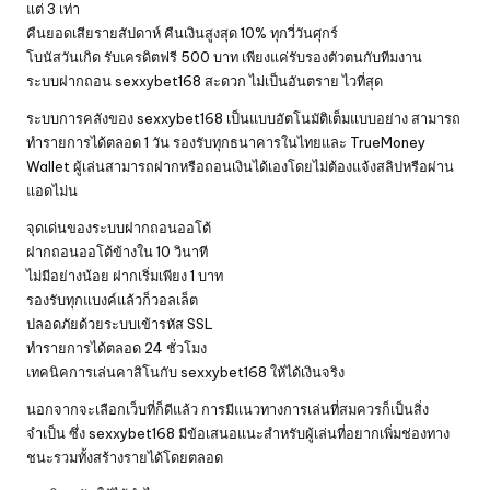
แต่ 3 เท่า
คืนยอดเสียรายสัปดาห์ คืนเงินสูงสุด 10% ทุกวี่วันศุกร์
โบนัสวันเกิด รับเครดิตฟรี 500 บาท เพียงแค่รับรองตัวตนกับทีมงาน
ระบบฝากถอน sexxybet168 สะดวก ไม่เป็นอันตราย ไวที่สุด
ระบบการคลังของ sexxybet168 เป็นแบบอัตโนมัติเต็มแบบอย่าง สามารถ
ทำรายการได้ตลอด 1 วัน รองรับทุกธนาคารในไทยและ TrueMoney
Wallet ผู้เล่นสามารถฝากหรือถอนเงินได้เองโดยไม่ต้องแจ้งสลิปหรือผ่าน
แอดไม่น
จุดเด่นของระบบฝากถอนออโต้
ฝากถอนออโต้ข้างใน 10 วินาที
ไม่มีอย่างน้อย ฝากเริ่มเพียง 1 บาท
รองรับทุกแบงค์แล้วก็วอลเล็ต
ปลอดภัยด้วยระบบเข้ารหัส SSL
ทำรายการได้ตลอด 24 ชั่วโมง
เทคนิคการเล่นคาสิโนกับ sexxybet168 ให้ได้เงินจริง
นอกจากจะเลือกเว็บที่ก็ดีแล้ว การมีแนวทางการเล่นที่สมควรก็เป็นสิ่ง
จำเป็น ซึ่ง sexxybet168 มีข้อเสนอแนะสำหรับผู้เล่นที่อยากเพิ่มช่องทาง
ชนะรวมทั้งสร้างรายได้โดยตลอด