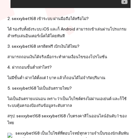
2. sexxybet168 เข้าระบบ ผ่านมือถือได้หรือไม่?
ได้ รองรับทั้งยังระบบ iOS และก็ Android สามารถเข้าเล่นผ่านโปรแกรม
สำหรับเล่นอินเตอร์เน็ตได้โดยทันที
3. sexxybet168 เครดิตฟรี เบิกเงินได้ไหม?
สามารถถอนเงินได้จริงเมื่อกระทำตามเงื่อนไขของโปรโมชั่น
4. ฝากถอนขั้นต่ำเท่าไหร่?
ไม่มีขั้นต่ำ ฝากได้ตั้งแต่ 1 บาท แล้วก็ถอนได้ไม่จำกัดปริมาณ
5. sexxybet168 ไม่เป็นอันตรายไหม?
ไม่เป็นอันตรายแน่นอน เพราะว่าเป็นเว็บไซต์ตรงไม่ผ่านเอเย่นต์ และก็ใช้
ระบบคุ้มครองป้องกันข้อมูลระดับสากล
สรุป:
sexxybet168
sexxybet168 เว็บตรงคาสิโนออนไลน์อันดับ 1 ของ
ไทย
sexxybet168 เป็นเว็บไซต์ที่ตอบโจทย์ทุกความจำเป็นของนักเดิมพัน