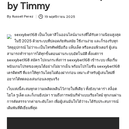
by Timmy
By
Russell Perez
19 พฤศจิกายน 2025
Posted
by
sexxybet168 เป็นเว็บคาสิโนออนไลน์มาแรงที่ได้รับความนิยมสูงสุด
ในปี 2025 ด้วยระบบที่ปลอดภัยทันสมัย ใช้งานง่าย และก็รองรับทุก
วัสดุอุปกรณ์ ไม่ว่าจะเป็นโทรศัพท์มือถือ แท็บเล็ต หรือคอมพิวเตอร์ ผู้เล่น
สามารถทำรายการได้ทุกขั้นตอนผ่านระบบอัตโนมัติ ตั้งแต่การ
sexxybet168 สมัคร ไปจนกระทั่งการ sexxybet168 เข้าระบบ เพื่อเริ่ม
พนันเกมโปรดของคุณได้อย่างไม่ยากเย็น พร้อมโปรโมชั่น sexxybet168
เครดิตฟรี ที่แจกให้ทุกวันโดยไม่ต้องฝากก่อน เหมาะสำหรับผู้เล่นใหม่ที่
อยากได้ทดลองเล่นก่อนลงทุนจริง
เว็บแห่งนี้สะสมทุกความเพลิดเพลินไว้ภายในที่เดียว ทั้งยังบาคาร่า สล็อต
ไฮโล รูเล็ต และก็เกมยิงปลา รวมถึงการพนันกีฬาแบบเรียลไทม์ ทุกเกมผ่าน
การคัดสรรจากค่ายระดับโลก เพื่อผู้เล่นมั่นใจได้ว่าจะได้รับประสบการณ์
เดิมพันที่ดีเยี่ยมที่สุด