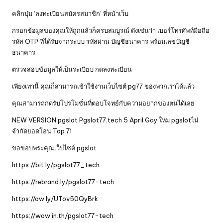
คลิกปุ่ม ‘ลงทะเบียนสมัครสมาชิก’ ที่หน้าเว็บ
กรอกข้อมูลของคุณให้ถูกแล้วก็ครบสมบูรณ์ ดังเช่นว่า เบอร์โทรศัพท์มือถือ
รหัส OTP ที่ได้รับจากระบบ รหัสผ่าน บัญชีธนาคาร พร้อมเลขบัญชี
ธนาคาร
ตรวจสอบข้อมูลให้เป็นระเบียบ กดลงทะเบียน
เพียงเท่านี้ คุณก็สามารถเข้าใช้งานเว็บไซต์ pg77 ของพวกเราได้แล้ว
คุณสามารถกดรับโปรโมชั่นที่ตอบโจทย์กับความอยากของตนได้เลย
NEW VERSION pgslot Pgslot77.tech 5 April Gay ใหม่
pgslot
ไม่
จำกัดยอดโอน Top 71
ขอขอบพระคุณเว็ปไซต์
pgslot
https://bit.ly/pgslot77_tech
https://rebrand.ly/pgslot77-tech
https://ow.ly/UTov50QyBrk
https://wow.in.th/pgslot77-tech