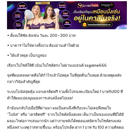
• ตั้งงบให้ชัด ดังเช่น วันละ 200–300 บาท
• บาคาร่าไม่ใช่ดวงทั้งปวง ต้องอ่านเค้าไพ่ด้วย
• ได้แล้วหยุด เป็นกฎทอง
เลือกเว็บไซต์ให้ดี เน้นเว็บไซต์ตรง ไม่ผ่านเอเย่นต์ ssgame666
จุดที่ผมเคยพลาดคือได้กำไรแล้วไม่หยุด ในที่สุดคืนเว็บหมด ด้วยเหตุผลดัง
กล่าววินัยสำคัญที่สุด
ระบบโบนัสสุดคุ้ม แจกเครดิตฟรี รวมทั้งโปรลงทะเบียนใหม่ 1 บาทรับ100 ที่
ทำให้ผมแปลงมุมมองการเล่นสล็อตไปเลย!
ถ้าย้อนกลับไปเมื่อปีที่ผ่านมา ผมเป็นคนนึงที่เกือบจะไม่เคยพึงพอใจ
“โบนัส” หรือ “เครดิตฟรี” จากเว็บไซต์สล็อตเลย เห็นว่าเป็นของแถมที่มิได้มี
ผลอะไรต่อการเล่นมากนัก แต่ว่าภายหลังได้ทดลองสมัครเว็บไซต์ตรงแห่ง
หนึ่งเพราะเหตุว่าสหายชี้แนะ พร้อมโปรเด็ด ฝาก 1 บาท รับ 100 ความคิดผม