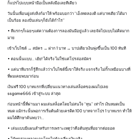
ก็แปรไปแบบหน้ามือเป็นหลังมือเลยทีเดียว
วันนั้นเพื่อนฝูงส่งลิงก์มาให้ พร้อมบอกว่า “เอ็งทดลองดิ แค่บาทเดียวได้มา
เป็นร้อย ลองปั่นเล่นๆก็ยังได้กำไร”
• ทีแรกๆก็เฉยๆแต่ความต้องการลองมันมีอยู่แล้ว เลยจัดไปแบบไม่คิดมาก
มาย
เข้าเว็บไซต์ → สมัคร → ฝาก 1 บาท → บาปเดียวเงินพุ่งขึ้นเป็น 100 ทันที
• ตอนนั้นแบบ… เฮ้ย! ได้จริง ไม่ใช่แค่โปรล่อสมัคร
• แค่นาทีแรกก็รู้สึกแล้วว่าเว็บไซต์นี้เขาให้จริง แจกจริง ไม่กั๊กเหมือนบางที่
ที่ผมเคยพบมาก่อน
เงินฟรี 100 บาทแรกที่เปลี่ยนแนวทางเล่นสล็อตของผมไปเลย
ssgame666 เข้าสู่ระบบ ล่าสุด
ก่อนหน้านี้ที่ผ่านมา ผมเล่นสล็อตโดยไม่สนใจ “ทุน” เท่าไร เงินหมดเป็น
หมด แม้กระนั้นพอการเริ่มต้นด้วยเครดิต 100 บาทจากโปร 1 บาทแรก ทำให้
ผมได้ศึกษาค้นพบว่า…
• เล่นแบบมีแผนสำหรับการเพราะเหตุว่าคือต้นทุนที่อยากต่อยอด
• ได้ทดสอบหลายเกมโดยไม่ต้องเสี่ยงเงินจริง