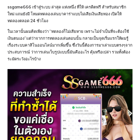
ssgame666 เข้าสู่ระบบ ล่าสุด แห่งหนึ่ง ที่ให้ เครดิตฟรี สำหรับสมาชิก
ใหม่ แถมยังมี โหมดทดลองเล่นบาคาร่าแบบไม่เสียเงินเสียทอง เปิดให้
ทดลองตลอด 24 ชั่วโมง
ในเวลานั้นผมคิดเพียงว่า “ทดลองก็ไม่เสียหาย เพราะไม่จำเป็นที่จะต้องใช้
เงินตนเอง”แต่ว่าจากการทดลองเล่นตอนนั้น กลายเป็นจุดเริ่มแรกให้ผมรู้
เรื่องระบบคาสิโนออนไลน์มากเพิ่มขึ้น ซึ่งวันนี้ต้องการมาเล่าแบบตรงๆจาก
ประสบการณ์ ว่าการเล่นเว็บรูปแบบนี้มันคืออะไร คุ้มหรือเปล่า รวมทั้งต้อง
ระมัดระวังอะไรบ้าง