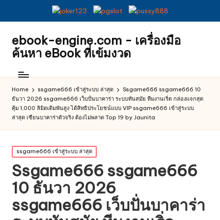
ebook-engine.com - เครื่องมือ
ค้นหา eBook ที่เข้มงวด
Home
ssgame666 เข้าสู่ระบบ ล่าสุด
Ssgame666 ssgame666 10
ธันวา 2026 ssgame666 เว็บปั่นบาคาร่า ระบบทันสมัย ทีมงานเริ่ด กล่องแจกสุด
คุ้ม 1,000 ลิมิตเดิมพันสูง ได้สิทธิประโยชน์แบบ VIP ssgame666 เข้าสู่ระบบ
ล่าสุด เซียนบาคาร่าตัวจริง ต้องไม่พลาด Top 19 by Jaunita
Posted
ssgame666 เข้าสู่ระบบ ล่าสุด
in
Ssgame666 ssgame666
10 ธันวา 2026
ssgame666 เว็บปั่นบาคาร่า