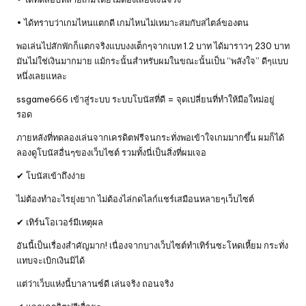
• ได้ทราบว่าเกมไหนแตกดี เกมไหนไม่เหมาะสมกับสไตล์ของตน
พอเล่นไปสักพักก็แตกจริงแบบงงเต็กๆจากเบท 1.2 บาท ได้มาราวๆ 230 บาท
มันไม่ใช่เงินมากมาย แม้กระนั้นสำหรับผมในขณะนั้นเป็น “พลังใจ” ดีๆแบบ
หนึ่งเลยแหละ
ssgame666 เข้าสู่ระบบ ระบบโบนัสที่ดี = จุดเปลี่ยนที่ทำให้มือใหม่อยู่
รอด
ภายหลังที่ทดลองเล่นจากเครดิตฟรีจนกระทั่งพอเข้าใจเกมมากขึ้น ผมก็ได้
ลองดูโบนัสอื่นๆของเว็บไซต์ รวมทั้งนี่เป็นสิ่งที่ผมเจอ
✔ โบนัสเข้าถึงง่าย
ไม่ต้องทำอะไรยุ่งยาก ไม่ต้องไล่กดไลก์แชร์เสมือนหลายๆเว็บไซต์
✔ เทิร์นโอเวอร์มีเหตุผล
อันนี้เป็นเรื่องสำคัญมาก! เนื่องจากบางเว็บไซต์ทำเทิร์นซะโหดเหี้ยม กระทั่ง
แทบจะเบิกเงินมิได้
แต่ว่าเว็บแห่งนี้บาลานซ์ดี เล่นจริง ถอนจริง