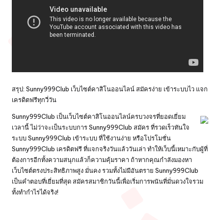
สรุป: Sunny999Club เว็บไซต์คาสิโนออนไลน์ สมัครง่าย เข้าระบบไว แจก
เครดิตฟรีทุกวี่วัน
Sunny999Club
เป็นเว็บไซต์คาสิโนออนไลน์ครบวงจรที่ยอดเยี่ยม
เวลานี้ ไม่ว่าจะเป็นระบบการ Sunny999Club สมัคร ที่รวดเร็วทันใจ
ระบบ Sunny999Club เข้าระบบ ที่ใช้งานง่าย หรือโปรโมชั่น
Sunny999Club เครดิตฟรี ที่แจกจริงวันแล้ววันเล่า ทำให้เว็บนี้เหมาะกับผู้ที่
ต้องการอีกทั้งความสนุกแล้วก็ความคุ้มราคา ถ้าหากคุณกำลังมองหา
เว็บไซต์ตรงประสิทธิภาพสูง มั่นคง รวมทั้งไม่มีอันตราย Sunny999Club
เป็นคำตอบที่เยี่ยมที่สุด สมัครสมาชิกวันนี้เพื่อเริ่มการพนันที่มั่นดวงใจรวม
ทั้งทำกำไรได้จริง!