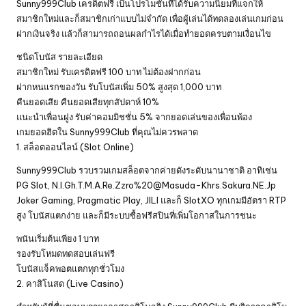
Sunny999Club เครดิตฟรี เป็นโปรโมชั่นที่ได้รับความนิยมที่แจกให้
สมาชิกใหม่และก็สมาชิกเก่าแบบไม่จำกัด เพื่อผู้เล่นได้ทดลองเล่นเกมก่อน
ฝากเงินจริง แล้วก็สามารถถอนผลกำไรได้เมื่อทำยอดครบตามเงื่อนไข
ชนิดโบนัส รายละเอียด
สมาชิกใหม่ รับเครดิตฟรี 100 บาท ไม่ต้องฝากก่อน
ฝากหนแรกของวัน รับโบนัสเพิ่ม 50% สูงสุด 1,000 บาท
คืนยอดเสีย คืนยอดเสียทุกสัปดาห์ 10%
แนะนำเพื่อนฝูง รับค่าคอมมิชชั่น 5% จากยอดเล่นของเพื่อนพ้อง
เกมยอดฮิตใน Sunny999Club ที่คุณไม่ควรพลาด
1. สล็อตออนไลน์ (Slot Online)
Sunny999Club รวบรวมเกมสล็อตจากค่ายดังระดับนานาชาติ อาทิเช่น
PG Slot,
N.I.Gh.T.M.A.Re.Zzro%
20@Masuda-Khrs.Sakura.NE.Jp
Joker Gaming, Pragmatic Play, JILI และก็ SlotXO ทุกเกมมีอัตรา RTP
สูง โบนัสแตกง่าย และก็มีระบบซื้อฟรีสปินที่เพิ่มโอกาสในการชนะ
พนันเริ่มต้นเพียง 1 บาท
รองรับโหมดทดสอบเล่นฟรี
โบนัสแจ็คพอตแตกทุกชั่วโมง
2. คาสิโนสด (Live Casino)