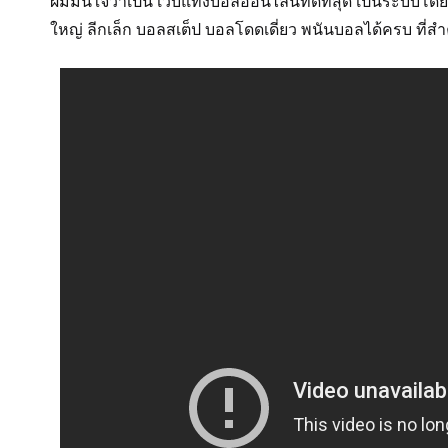
ผมมั่นใจว่าเป็น เว็บแทงบอลออนไลน์ที่ดีที่สุด เป็นระบบโด
ใหญ่ ลีกเล็ก บอลสเต็ป บอลโดดเดี่ยว พนันบอลได้ครบ ที่