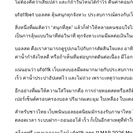
ไม่ต้องคิดว่าเสียเปล่า และก็ถ้าวันไหนได้กำไร คืนค่าคอมก็เ
ufa11bet บอลสด ลุ้นสนุกทุกจังหวะ ประสบการณ์ตรงกับเ
สิ่งหนึ่งที่ผมคิดว่า “สนุกที่สุด” แล้วก็ทำให้หลายคนชอบ
เป็นการลุ้นแบบวินาทีต่อวินาที ทุกจังหวะเกมมีผลต่อเงิน
บอลสด คือเราสามารถดูรูปเกมไปกับการตัดสินใจแทง อาทิเช่
ค่าน้ำกำลังไหลดี หรือถ้าเห็นทีมต่อบุกกดดันต่อเนื่อง มี
แน่นอนว่า ufa11k เว็บแทงบอลมีผลมากมายกับประสบการณ์
เร็ว ค่าน้ำประปาอัปเดตไว และไม่ถ่วง เพราะเหตุว่าแทงบอล
อีกอย่างที่ผมให้ความใส่ใจมากคือ การถ่ายทอดสดหรือสถิติ
เปอร์เซ็นต์ครอบครองบอล ปริมาณเตะมุม ใบเหลือง ใบแดง ข้อ
สำหรับชาวไทย เว็บพนันบอลยอดนิยมมักรองรับภาษาไทย ใช้
ตลอดเวลา ระบบฝาก-ถอนออโต้ เร็ว ก็เป็นอีกสาเหตุที่ทำใ
สล็อตฟรี แทงบอลออนไลน์ ufa11k.one 11 MAR 2026 Mo