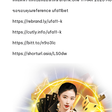
ขอขอบคุณreference
ufa11bet
https://rebrand.ly/ufa11-k
https://cutly.info/ufa11-k
https://bitt.to/n9o3lc
https://shorturl.asia/LS0dw