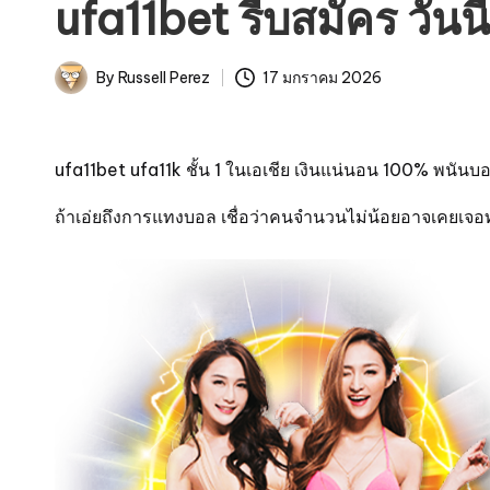
ufa11bet รีบสมัคร วันน
By
Russell Perez
17 มกราคม 2026
Posted
by
ufa11bet
ufa11k
ชั้น 1 ในเอเชีย เงินแน่นอน 100% พนันบ
ถ้าเอ่ยถึงการแทงบอล เชื่อว่าคนจำนวนไม่น้อยอาจเคยเจอทั้