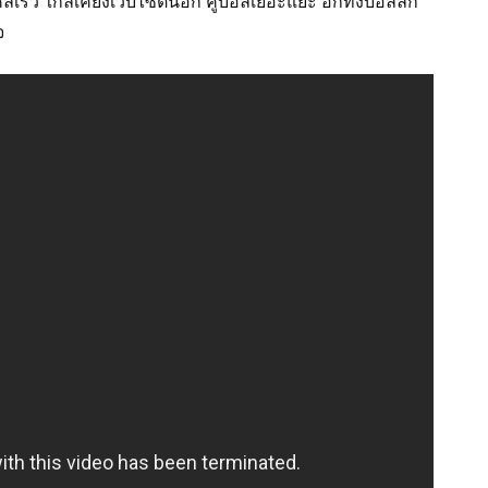
ลเร็ว ใกล้เคียงเว็บไซต์นอก คู่บอลเยอะแยะ อีกทั้งบอลลีก
จ