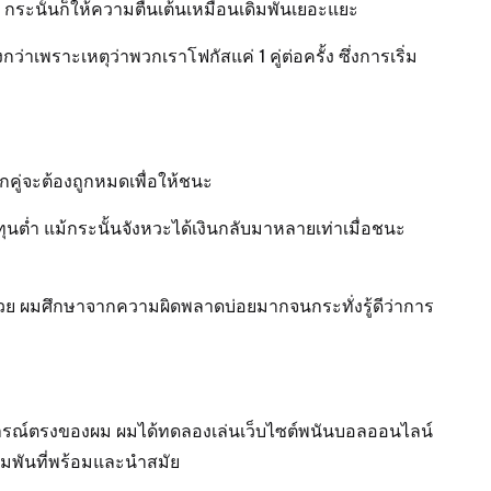
กระนั้นก็ให้ความตื่นเต้นเหมือนเดิมพันเยอะแยะ
่าเพราะเหตุว่าพวกเราโฟกัสแค่ 1 คู่ต่อครั้ง ซึ่งการเริ่ม
ุกคู่จะต้องถูกหมดเพื่อให้ชนะ
ลงทุนต่ำ แม้กระนั้นจังหวะได้เงินกลับมาหลายเท่าเมื่อชนะ
ไปด้วย ผมศึกษาจากความผิดพลาดบ่อยมากจนกระทั่งรู้ดีว่าการ
บการณ์ตรงของผม ผมได้ทดลองเล่นเว็บไซต์พนันบอลออนไลน์
ดิมพันที่พร้อมและนำสมัย