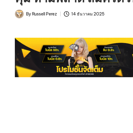
By
Russell Perez
14 ธันวาคม 2025
Posted
by