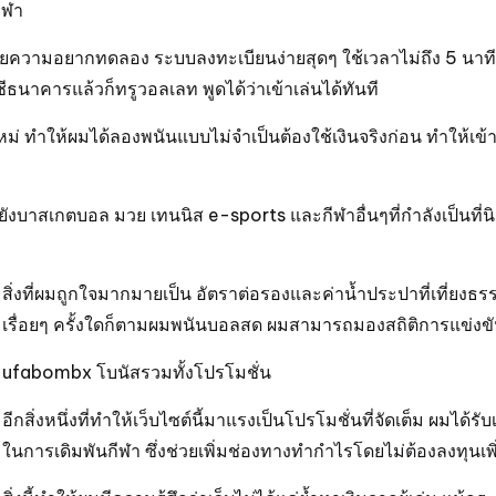
ีฬา
ยความอยากทดลอง ระบบลงทะเบียนง่ายสุดๆ ใช้เวลาไม่ถึง 5 นาที 
ีธนาคารแล้วก็ทรูวอลเลท พูดได้ว่าเข้าเล่นได้ทันที
ใหม่ ทำให้ผมได้ลองพนันแบบไม่จำเป็นต้องใช้เงินจริงก่อน ทำให
บทั้งยังบาสเกตบอล มวย เทนนิส e-sports และกีฬาอื่นๆที่กำลังเป็น
สิ่งที่ผมถูกใจมากมายเป็น อัตราต่อรองและค่าน้ำประปาที่เที่ยงธ
เรื่อยๆ ครั้งใดก็ตามผมพนันบอลสด ผมสามารถมองสถิติการแข่งขันช
ufabombx โบนัสรวมทั้งโปรโมชั่น
อีกสิ่งหนึ่งที่ทำให้เว็บไซต์นี้มาแรงเป็นโปรโมชั่นที่จัดเต็ม ผมได้ร
ในการเดิมพันกีฬา ซึ่งช่วยเพิ่มช่องทางทำกำไรโดยไม่ต้องลงทุนเพิ