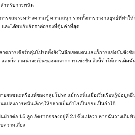
้มสำหรับการพนัน
ารผสมระหว่างความรู้ ความสนุก รวมทั้งการวางกลยุทธ์ที่ทำให้การ
ะได้พบกับอัตราต่อรองที่คุ้มค่าที่สุด
่พลาดการเชียร์กลุ่มโปรดทั้งยังในลีกเขตแดนและก็การแข่งขันชิงชั
ู้เล่น และก็ความน่าจะเป็นของผลจากการแข่งขัน สิ่งนี้ทำให้การเดิม
ผลชนะหรือแพ้ของกลุ่มโปรด แม้กระนั้นเมื่อเริ่มเรียนรู้ข้อมูลอื่น
ลี่ยนแปลงการพนันเล็กๆให้กลายเป็นกำไรเป็นกอบเป็นกำได้
็นฝ่ายต่อ 1.5 ลูก อัตราต่อรองอยู่ที่ 2.1 ซึ่งแปลว่า หากฉันวางเด
ับความเสี่ยง