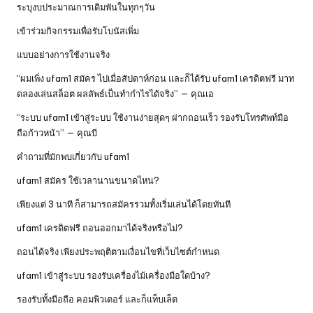
ระบุงบประมาณการเดิมพันในทุกๆวัน
เข้าร่วมกิจกรรมเพื่อรับโบนัสเพิ่ม
แบบอย่างการใช้งานจริง
“ผมเพิ่ง ufam1 สมัคร ไปเมื่อสัปดาห์ก่อน และก็ได้รับ ufam1 เครดิตฟรี มาท
ดลองเล่นสล็อต ผลลัพธ์เป็นทำกำไรได้จริง” — คุณเอ
“ระบบ ufam1 เข้าสู่ระบบ ใช้งานง่ายสุดๆ ฝากถอนเร็ว รองรับโทรศัพท์มือ
ถือก้าวหน้า” — คุณบี
คำถามที่มักพบเกี่ยวกับ
ufam1
ufam1 สมัคร ใช้เวลานานขนาดไหน?
เพียงแต่ 3 นาที ก็สามารถสมัครรวมทั้งเริ่มเล่นได้โดยทันที
ufam1
เครดิตฟรี ถอนออกมาได้จริงหรือไม่?
ถอนได้จริง เพียงประพฤติตามเงื่อนไขที่เว็บไซต์กำหนด
ufam1 เข้าสู่ระบบ รองรับเครื่องไม้เครื่องมือใดบ้าง?
รองรับทั้งมือถือ คอมพิวเตอร์ และก็แท็บเล็ต