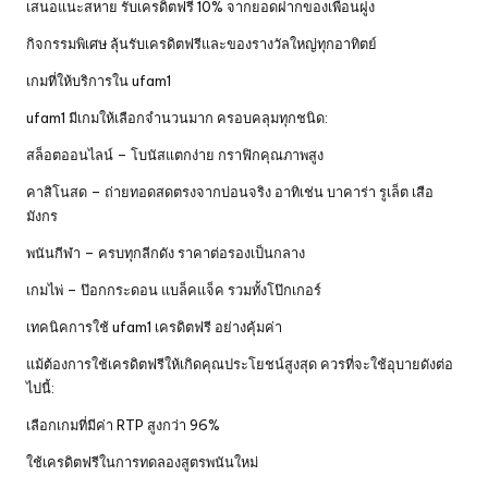
เสนอแนะสหาย รับเครดิตฟรี 10% จากยอดฝากของเพื่อนฝูง
กิจกรรมพิเศษ ลุ้นรับเครดิตฟรีและของรางวัลใหญ่ทุกอาทิตย์
เกมที่ให้บริการใน ufam1
ufam1 มีเกมให้เลือกจำนวนมาก ครอบคลุมทุกชนิด:
สล็อตออนไลน์ – โบนัสแตกง่าย กราฟิกคุณภาพสูง
คาสิโนสด – ถ่ายทอดสดตรงจากบ่อนจริง อาทิเช่น บาคาร่า รูเล็ต เสือ
มังกร
พนันกีฬา – ครบทุกลีกดัง ราคาต่อรองเป็นกลาง
เกมไพ่ – ป๊อกกระดอน แบล็คแจ็ค รวมทั้งโป๊กเกอร์
เทคนิคการใช้ ufam1 เครดิตฟรี อย่างคุ้มค่า
แม้ต้องการใช้เครดิตฟรีให้เกิดคุณประโยชน์สูงสุด ควรที่จะใช้อุบายดังต่อ
ไปนี้:
เลือกเกมที่มีค่า RTP สูงกว่า 96%
ใช้เครดิตฟรีในการทดลองสูตรพนันใหม่