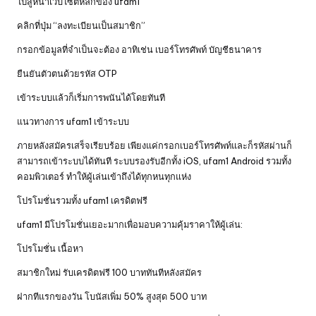
ไปสู่หน้าเว็บไซต์หลักของ ufam1
คลิกที่ปุ่ม “ลงทะเบียนเป็นสมาชิก”
กรอกข้อมูลที่จำเป็นจะต้อง อาทิเช่น เบอร์โทรศัพท์ บัญชีธนาคาร
ยืนยันตัวตนด้วยรหัส OTP
เข้าระบบแล้วก็เริ่มการพนันได้โดยทันที
แนวทางการ ufam1 เข้าระบบ
ภายหลังสมัครเสร็จเรียบร้อย เพียงแค่กรอกเบอร์โทรศัพท์และก็รหัสผ่านก็
สามารถเข้าระบบได้ทันที ระบบรองรับอีกทั้ง iOS,
ufam1
Android รวมทั้ง
คอมพิวเตอร์ ทำให้ผู้เล่นเข้าถึงได้ทุกหนทุกแห่ง
โปรโมชั่นรวมทั้ง ufam1 เครดิตฟรี
ufam1 มีโปรโมชั่นเยอะมากเพื่อมอบความคุ้มราคาให้ผู้เล่น:
โปรโมชั่น เนื้อหา
สมาชิกใหม่ รับเครดิตฟรี 100 บาททันทีหลังสมัคร
ฝากทีแรกของวัน โบนัสเพิ่ม 50% สูงสุด 500 บาท