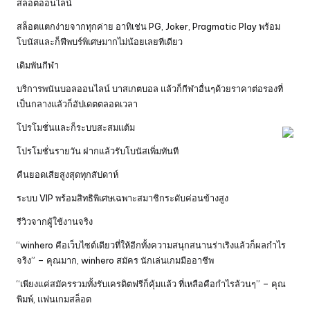
สล็อตออนไลน์
สล็อตแตกง่ายจากทุกค่าย อาทิเช่น PG, Joker, Pragmatic Play พร้อม
โบนัสและก็ฟีพบร์พิเศษมากไม่น้อยเลยทีเดียว
เดิมพันกีฬา
บริการพนันบอลออนไลน์ บาสเกตบอล แล้วก็กีฬาอื่นๆด้วยราคาต่อรองที่
เป็นกลางแล้วก็อัปเดตตลอดเวลา
โปรโมชั่นและก็ระบบสะสมแต้ม
โปรโมชั่นรายวัน ฝากแล้วรับโบนัสเพิ่มทันที
คืนยอดเสียสูงสุดทุกสัปดาห์
ระบบ VIP พร้อมสิทธิพิเศษเฉพาะสมาชิกระดับค่อนข้างสูง
รีวิวจากผู้ใช้งานจริง
“winhero คือเว็บไซต์เดียวที่ให้อีกทั้งความสนุกสนานร่าเริงแล้วก็ผลกำไร
จริง” – คุณมาก,
winhero สมัคร
นักเล่นเกมมืออาชีพ
“เพียงแค่สมัครรวมทั้งรับเครดิตฟรีก็คุ้มแล้ว ที่เหลือคือกำไรล้วนๆ” – คุณ
พิมพ์, แฟนเกมสล็อต