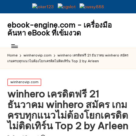
ebook-engine.com - เครื่องมือ
ค้นหา eBook ที่เข้มงวด
Home
winherovip.com
winhero เครดิตฟรี 21 ธันวาคม winhero สมัคร
เกมครบทุกแนวไม่ต้องโยกเครดิตไม่ติดเทิร์น Top 2 by Arleen
Posted
winherovip.com
in
winhero เครดิตฟรี 21
ธันวาคม winhero สมัคร เกม
ครบทุกแนวไม่ต้องโยกเครดิต
ไม่ติดเทิร์น Top 2 by Arleen