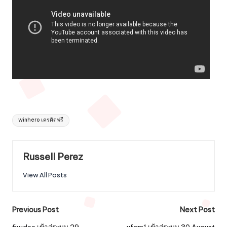
Tags:
winhero เครดิตฟรี
Russell Perez
View All Posts
Post
Previous Post
Next Post