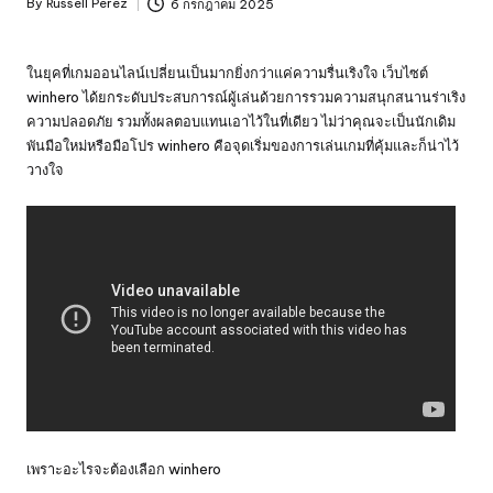
By
Russell Perez
6 กรกฎาคม 2025
Posted
by
ในยุคที่เกมออนไลน์เปลี่ยนเป็นมากยิ่งกว่าแค่ความรื่นเริงใจ เว็บไซต์
winhero ได้ยกระดับประสบการณ์ผู้เล่นด้วยการรวมความสนุกสนานร่าเริง
ความปลอดภัย รวมทั้งผลตอบแทนเอาไว้ในที่เดียว ไม่ว่าคุณจะเป็นนักเดิม
พันมือใหม่หรือมือโปร winhero คือจุดเริ่มของการเล่นเกมที่คุ้มและก็น่าไว้
วางใจ
เพราะอะไรจะต้องเลือก winhero