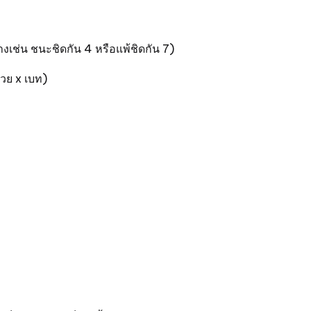
งเช่น ชนะชิดกัน 4 หรือแพ้ชิดกัน 7)
วย x เบท)