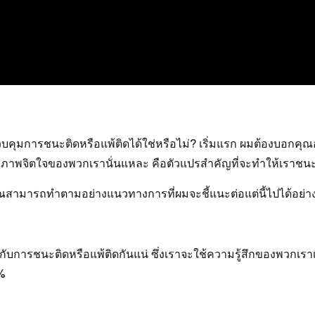
คุมการชนะติดหรือแพ้ติดได้ใช่หรือไม่? เริ่มแรก ผมต้องบอกคุณอ
สภาพจิตใจของพวกเรานั่นแหละ คือตัวแปรสำคัญที่จะทำให้เราชนะต
 คุณสามารถทำตามอย่างแนวทางการที่ผมจะชี้แนะต่อแต่นี้ไปได้อย่าง
อกับการชนะติดหรือแพ้ติดกันแน่ ซึ่งเราจะใช้ความรู้สึกของพวกเราเ
0%