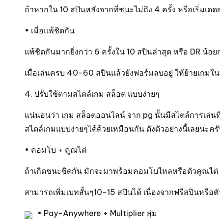
ถ้าหากใน 10 สปินหลังจากที่ชนะไม่ถึง 4 ครั้ง หรือเริ่ม
• เมื่อแพ้ชิดกัน
แพ้ชิดกันมากยิ่งกว่า 6 ครั้งใน 10 สปินล่าสุด หรือ DR น้
เมื่อเล่นครบ 40-60 สปินแล้วยังฟอร์มลบอยู่ ให้ย้ายเกมใน
4. ปรับใช้ตามสไตล์เกม สล็อต แบบง่ายๆ
แน่นอนว่า เกม สล็อตออนไลน์ จาก pg นั้นมีสไตล์การเล่
สไตล์เกมแบบง่ายๆได้ด้วยเหมือนกัน ดังตัวอย่างนี้เลยนะคร
• คอมโบ + คูณไต่
ถ้าเกิดชนะชิดกัน มักจะมาพร้อมคอมโบไหลหรือตัวคูณไต่ 
สามารถเพิ่มเบทสั้นๆ10-15 สปินได้ เนื่องจากฟรีสปินหรือต
• Pay-Anywhere + Multiplier สุ่ม