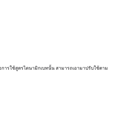
รือการใช้สูตรไดนามิกเบทนั้น สามารถเอามาปรับใช้ตาม