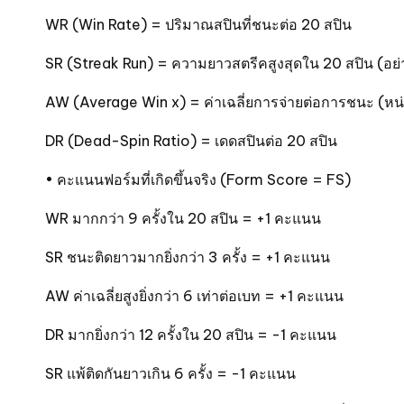
WR (Win Rate) = ปริมาณสปินที่ชนะต่อ 20 สปิน
SR (Streak Run) = ความยาวสตรีคสูงสุดใน 20 สปิน (อย่า
AW (Average Win x) = ค่าเฉลี่ยการจ่ายต่อการชนะ (หน่
DR (Dead-Spin Ratio) = เดดสปินต่อ 20 สปิน
• คะแนนฟอร์มที่เกิดขึ้นจริง (Form Score = FS)
WR มากกว่า 9 ครั้งใน 20 สปิน = +1 คะแนน
SR ชนะติดยาวมากยิ่งกว่า 3 ครั้ง = +1 คะแนน
AW ค่าเฉลี่ยสูงยิ่งกว่า 6 เท่าต่อเบท = +1 คะแนน
DR มากยิ่งกว่า 12 ครั้งใน 20 สปิน = -1 คะแนน
SR แพ้ติดกันยาวเกิน 6 ครั้ง = -1 คะแนน