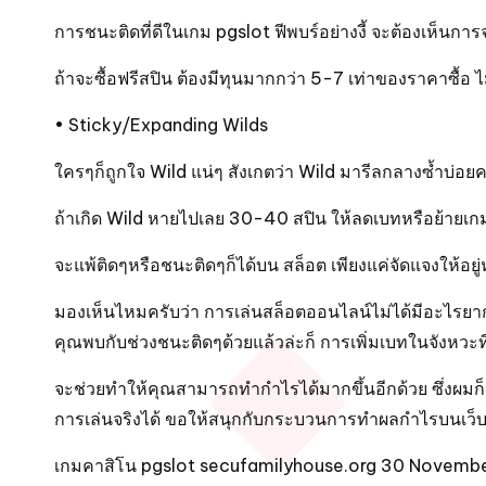
การชนะติดที่ดีในเกม pgslot ฟีพบร์อย่างงี้ จะต้องเห็นการ
ถ้าจะซื้อฟรีสปิน ต้องมีทุนมากกว่า 5-7 เท่าของราคาซื้อ ไม
• Sticky/Expanding Wilds
ใครๆก็ถูกใจ Wild แน่ๆ สังเกตว่า Wild มารีลกลางซ้ำบ่อยค
ถ้าเกิด Wild หายไปเลย 30-40 สปิน ให้ลดเบทหรือย้ายเก
จะแพ้ติดๆหรือชนะติดๆก็ได้บน สล็อต เพียงแค่จัดแจงให้อยู
มองเห็นไหมครับว่า การเล่นสล็อตออนไลน์ไม่ได้มีอะไรยากเลย
คุณพบกับช่วงชนะติดๆด้วยแล้วล่ะก็ การเพิ่มเบทในจังหวะที่
จะช่วยทำให้คุณสามารถทำกำไรได้มากขึ้นอีกด้วย ซึ่งผม
การเล่นจริงได้ ขอให้สนุกกับกระบวนการทำผลกำไรบนเว
เกมคาสิโน pgslot secufamilyhouse.org 30 November