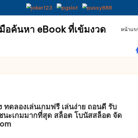
ือค้นหา eBook ที่เข้มงวด
หน้าแร
f
 ทดลองเล่นเกมฟรี เล่นง่าย ถอนดี รับ
สชนะเกมมากที่สุด สล็อต โบนัสสล็อต จัด
com