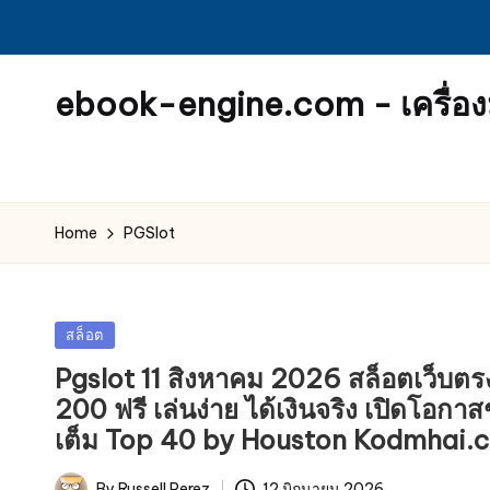
ebook-engine.com - เครื่องม
Home
PGSlot
Posted
สล็อต
in
Pgslot 11 สิงหาคม 2026 สล็อตเว็บตรง
200 ฟรี เล่นง่าย ได้เงินจริง เปิดโอกา
เต็ม Top 40 by Houston Kodmhai.
By
Russell Perez
12 มิถุนายน 2026