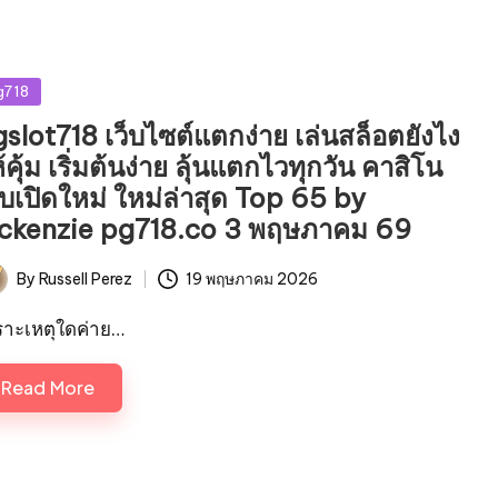
sted
g718
slot718 เว็บไซต์แตกง่าย เล่นสล็อตยังไง
้คุ้ม เริ่มต้นง่าย ลุ้นแตกไวทุกวัน คาสิโน
็บเปิดใหม่ ใหม่ล่าสุด Top 65 by
ckenzie pg718.co 3 พฤษภาคม 69
By
Russell Perez
19 พฤษภาคม 2026
ted
ราะเหตุใดค่าย…
Read More