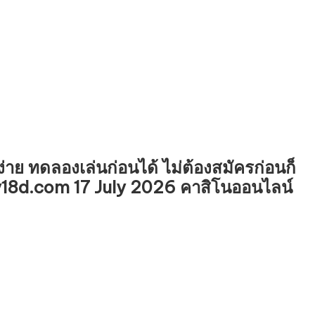
ง่าย ทดลองเล่นก่อนได้ ไม่ต้องสมัครก่อนก็
ny18d.com 17 July 2026 คาสิโนออนไลน์