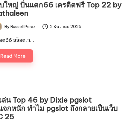
็บใหญ่ ปั่นแตก66 เครดิตฟรี Top 22 by
athaleen
By
Russell Perez
2 ธันวาคม 2025
ted
็อต66 สล็อตเว…
Read More
เล่น Top 46 by Dixie pgslot
์แจกหนัก ทำไม pgslot ถึงกลายเป็นเว็บ
EC 25