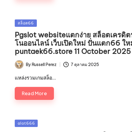
Posted
สล็อต66
in
Pgslot websiteแตกง่าย สล็อตเครดิตฟรี 
โนออนไลน์ เว็บเปิดใหม่ ปั่นแตก66 ใ
puntaek66.store 11 October 2025
By
Russell Perez
7 ตุลาคม 2025
Posted
by
แหล่งรวมเกมสล็อ…
Read More
Posted
alot666
in