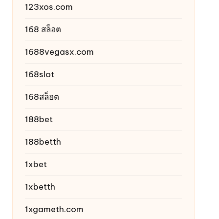
123xos.com
168 สล็อต
1688vegasx.com
168slot
168สล็อต
188bet
188betth
1xbet
1xbetth
1xgameth.com