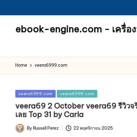
ebook-engine.com - เครื่องม
Home
veera6999.com
Posted
veera6999.com
veera6999.com
in
veera69 2 October veera69 รีวิวจริ
เลย Top 31 by Carla
By
Russell Perez
22 พฤศจิกายน 2025
Posted
by