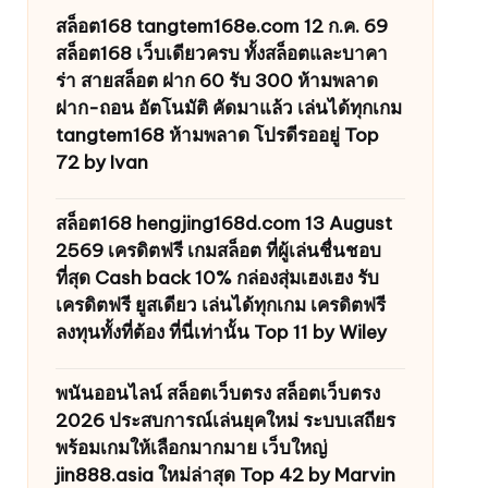
สล็อต168 tangtem168e.com 12 ก.ค. 69
สล็อต168 เว็บเดียวครบ ทั้งสล็อตและบาคา
ร่า สายสล็อต ฝาก 60 รับ 300 ห้ามพลาด
ฝาก-ถอน อัตโนมัติ คัดมาแล้ว เล่นได้ทุกเกม
tangtem168 ห้ามพลาด โปรดีรออยู่ Top
72 by Ivan
สล็อต168 hengjing168d.com 13 August
2569 เครดิตฟรี เกมสล็อต ที่ผู้เล่นชื่นชอบ
ที่สุด Cash back 10% กล่องสุ่มเฮงเฮง รับ
เครดิตฟรี ยูสเดียว เล่นได้ทุกเกม เครดิตฟรี
ลงทุนทั้งที่ต้อง ที่นี่เท่านั้น Top 11 by Wiley
พนันออนไลน์ สล็อตเว็บตรง สล็อตเว็บตรง
2026 ประสบการณ์เล่นยุคใหม่ ระบบเสถียร
พร้อมเกมให้เลือกมากมาย เว็บใหญ่
jin888.asia ใหม่ล่าสุด Top 42 by Marvin