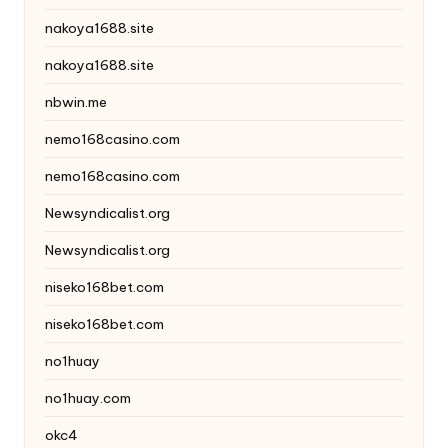
nakoya1688.site
nakoya1688.site
nbwin.me
nemo168casino.com
nemo168casino.com
Newsyndicalist.org
Newsyndicalist.org
niseko168bet.com
niseko168bet.com
no1huay
no1huay.com
okc4