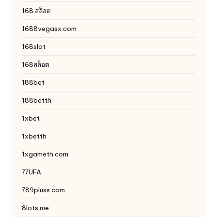
168 สล็อต
1688vegasx.com
168slot
168สล็อต
188bet
188betth
1xbet
1xbetth
1xgameth.com
77UFA
789pluss.com
8lots.me