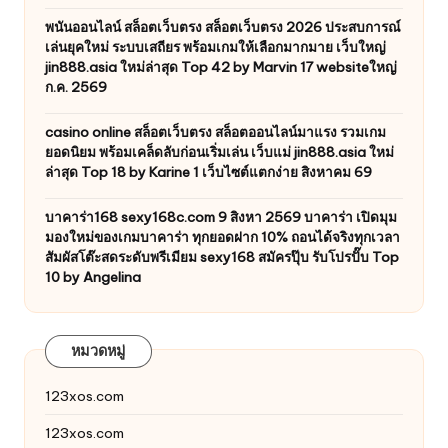
พนันออนไลน์ สล็อตเว็บตรง สล็อตเว็บตรง 2026 ประสบการณ์
เล่นยุคใหม่ ระบบเสถียร พร้อมเกมให้เลือกมากมาย เว็บใหญ่
jin888.asia ใหม่ล่าสุด Top 42 by Marvin 17 websiteใหญ่
ก.ค. 2569
casino online สล็อตเว็บตรง สล็อตออนไลน์มาแรง รวมเกม
ยอดนิยม พร้อมเคล็ดลับก่อนเริ่มเล่น เว็บแม่ jin888.asia ใหม่
ล่าสุด Top 18 by Karine 1 เว็บไซต์แตกง่าย สิงหาคม 69
บาคาร่า168 sexy168c.com 9 สิงหา 2569 บาคาร่า เปิดมุม
มองใหม่ของเกมบาคาร่า ทุกยอดฝาก 10% ถอนได้จริงทุกเวลา
สัมผัสโต๊ะสดระดับพรีเมียม sexy168 สมัครปุ๊บ รับโปรปั๊บ Top
10 by Angelina
หมวดหมู่
123xos.com
123xos.com