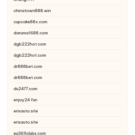
chinatown888.win
cupcake88x.com
daruma1688.com
dgb222hot.com
dgb222hot.com
dr888bet.com
dr888bet.com
du2477.com
enjoy24.fun
erisauto.site
erisauto.site
eu369clubs.com