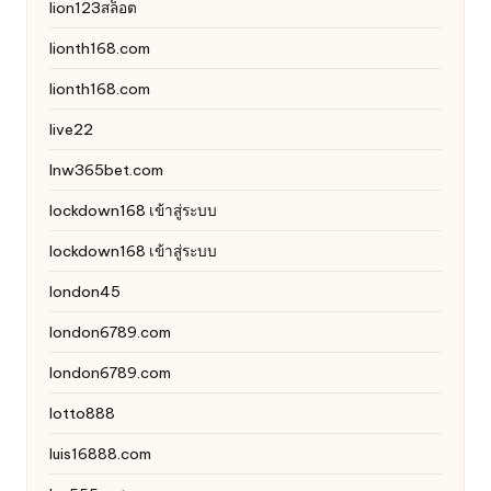
lion123สล็อต
lionth168.com
lionth168.com
live22
lnw365bet.com
lockdown168 เข้าสู่ระบบ
lockdown168 เข้าสู่ระบบ
london45
london6789.com
london6789.com
lotto888
luis16888.com