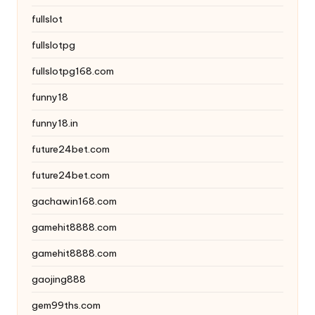
fullslot
fullslotpg
fullslotpg168.com
funny18
funny18.in
future24bet.com
future24bet.com
gachawin168.com
gamehit8888.com
gamehit8888.com
gaojing888
gem99ths.com