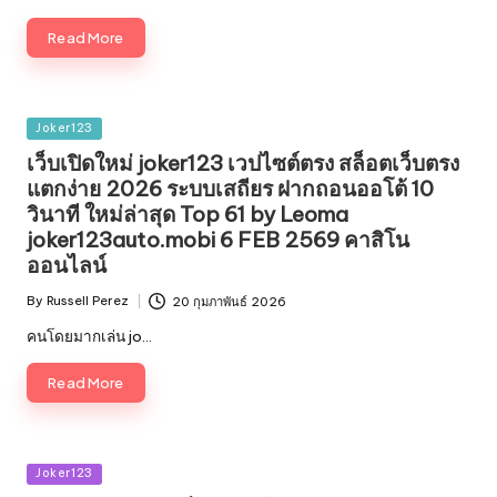
Read More
Posted
Joker123
in
เว็บเปิดใหม่ joker123 เวปไซต์ตรง สล็อตเว็บตรง
แตกง่าย 2026 ระบบเสถียร ฝากถอนออโต้ 10
วินาที ใหม่ล่าสุด Top 61 by Leoma
joker123auto.mobi 6 FEB 2569 คาสิโน
ออนไลน์
By
Russell Perez
20 กุมภาพันธ์ 2026
Posted
by
คนโดยมากเล่น jo…
Read More
Posted
Joker123
in