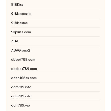
918Kiss
918kissauto
918kissme
9kpluss.com
ABA
ABAGroup2
abbet789.com
acebet789.com
aden168ss.com
adm789.info
adm789.info
adm789.vip