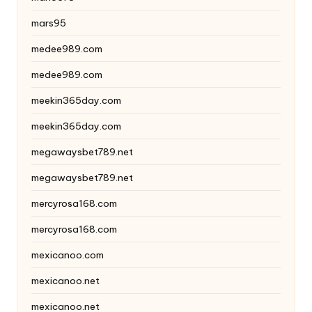
mars95
medee989.com
medee989.com
meekin365day.com
meekin365day.com
megawaysbet789.net
megawaysbet789.net
mercyrosa168.com
mercyrosa168.com
mexicanoo.com
mexicanoo.net
mexicanoo.net