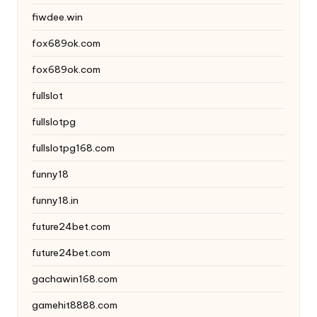
fiwdee.win
fox689ok.com
fox689ok.com
fullslot
fullslotpg
fullslotpg168.com
funny18
funny18.in
future24bet.com
future24bet.com
gachawin168.com
gamehit8888.com