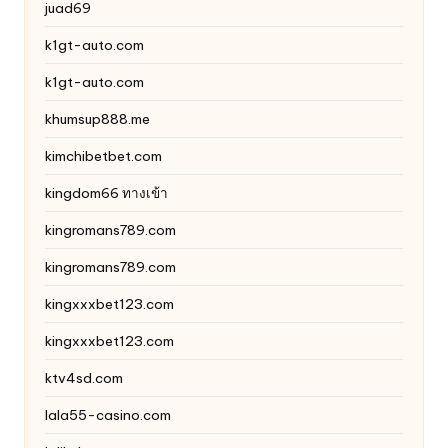
juad69
k1gt-auto.com
k1gt-auto.com
khumsup888.me
kimchibetbet.com
kingdom66 ทางเข้า
kingromans789.com
kingromans789.com
kingxxxbet123.com
kingxxxbet123.com
ktv4sd.com
lala55-casino.com