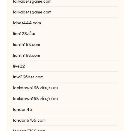
lalikabetsgame.com
lalikabetsgame.com
lcbet444.com
lion123สล็อต
lionth168.com
lionth168.com
live22
lnw365bet.com
lockdown168 เข้าสู่ระบบ
lockdown168 เข้าสู่ระบบ
london45
london6789.com
london6789.com