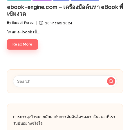
ebook-engine.com – เครื่องมือค้นหา eBook ที่
เข้มงวด
By
Russell Perez
20 มกราคม 2024
Posted
by
โหลด e-book เป็…
Read More
การบรรลุเป้าหมายมักมากับการตัดสินใจของเราในเวลาที่เรา
รับมันอย่างจริงใจ