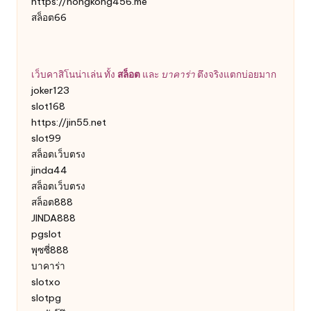
https://hongkong456.me
สล็อต66
เว็บคาสิโนน่าเล่น ทั้ง
สล็อต
และ
บาคาร่า
ตึงจริงแตกบ่อยมาก
joker123
slot168
https://jin55.net
slot99
สล็อตเว็บตรง
jinda44
สล็อตเว็บตรง
สล็อต888
JINDA888
pgslot
พุซซี่888
บาคาร่า
slotxo
slotpg