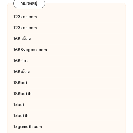
หมวดหมู่
123xos.com
123xos.com
168 สล็อต
1688vegasx.com
168slot
168สล็อต
188bet
188betth
1xbet
1xbetth
1xgameth.com