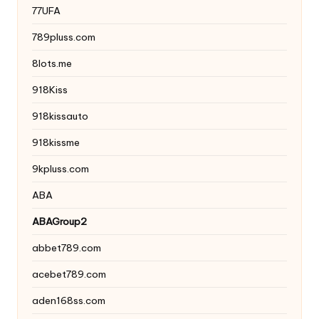
77UFA
789pluss.com
8lots.me
918Kiss
918kissauto
918kissme
9kpluss.com
ABA
ABAGroup2
abbet789.com
acebet789.com
aden168ss.com