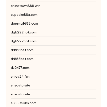
chinatown888.win
cupcake88x.com
daruma1688.com
dgb222hot.com
dgb222hot.com
dr888bet.com
dr888bet.com
du2477.com
enjoy24.fun
erisauto.site
erisauto.site
eu369clubs.com