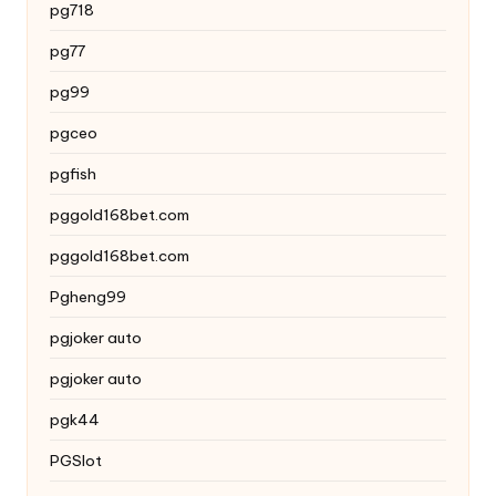
pg718
pg77
pg99
pgceo
pgfish
pggold168bet.com
pggold168bet.com
Pgheng99
pgjoker auto
pgjoker auto
pgk44
PGSlot