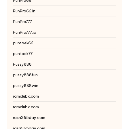
PunPro66
PunPro66.in
PunPro777
PunPro777.io
puntaek66
puntaek77
Pussy888
pussy888fun
pussy888win
ramclubx.com
ramclubx.com
rasri365day.com
rasri365day.com