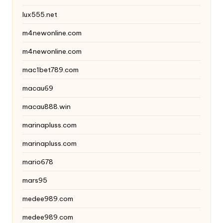
lux555.net
m4newonline.com
m4newonline.com
mac1bet789.com
macau69
macau888.win
marinapluss.com
marinapluss.com
mario678
mars95
medee989.com
medee989.com