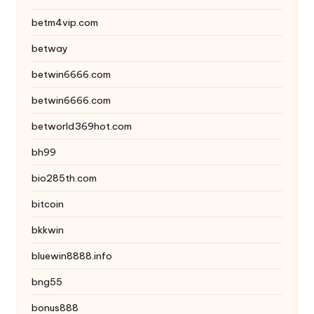
betm4vip.com
betway
betwin6666.com
betwin6666.com
betworld369hot.com
bh99
bio285th.com
bitcoin
bkkwin
bluewin8888.info
bng55
bonus888