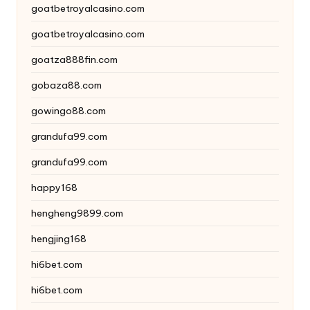
goatbetroyalcasino.com
goatbetroyalcasino.com
goatza888fin.com
gobaza88.com
gowingo88.com
grandufa99.com
grandufa99.com
happy168
hengheng9899.com
hengjing168
hi6bet.com
hi6bet.com