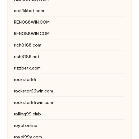
realflikbet.com
RENO88WIN.COM
RENO88WIN.COM
rich8188.com
rich8188.net
rizzbetx.com
rockstar66
rockstar66win.com
rockstar66win.com
rolling99.club
royal online
royal99y.com