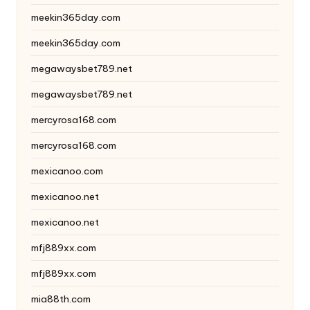
meekin365day.com
meekin365day.com
megawaysbet789.net
megawaysbet789.net
mercyrosa168.com
mercyrosa168.com
mexicanoo.com
mexicanoo.net
mexicanoo.net
mfj889xx.com
mfj889xx.com
mia88th.com