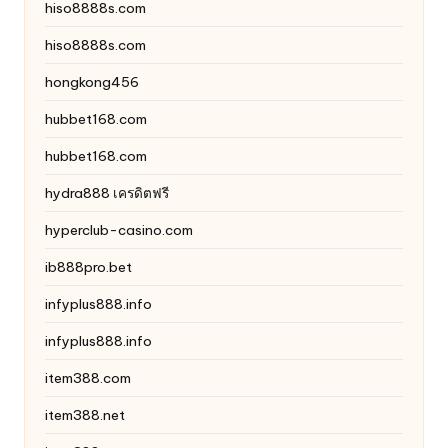
hiso8888s.com
hiso8888s.com
hongkong456
hubbet168.com
hubbet168.com
hydra888 เครดิตฟรี
hyperclub-casino.com
ib888pro.bet
infyplus888.info
infyplus888.info
item388.com
item388.net