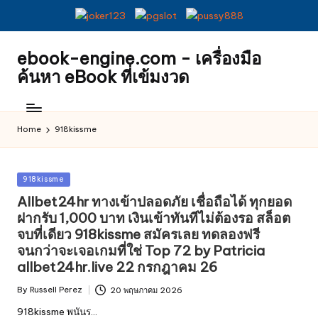
ebook-engine.com - เครื่องมือ
ค้นหา eBook ที่เข้มงวด
Home
918kissme
Posted
918kissme
in
Allbet24hr ทางเข้าปลอดภัย เชื่อถือได้ ทุกยอด
ฝากรับ 1,000 บาท เงินเข้าทันทีไม่ต้องรอ สล็อต
จบที่เดียว 918kissme สมัครเลย ทดลองฟรี
จนกว่าจะเจอเกมที่ใช่ Top 72 by Patricia
allbet24hr.live 22 กรกฎาคม 26
By
Russell Perez
20 พฤษภาคม 2026
Posted
by
918kissme พนันร…