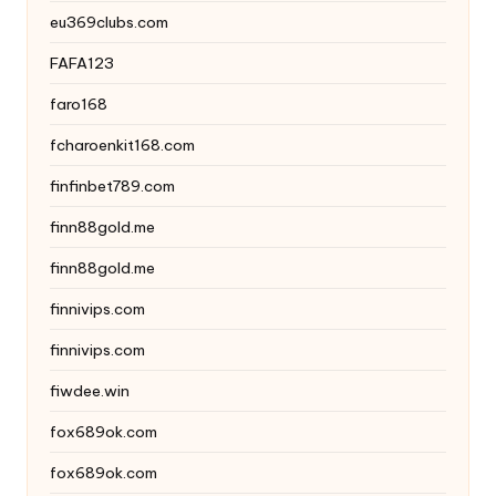
eu369clubs.com
FAFA123
faro168
fcharoenkit168.com
finfinbet789.com
finn88gold.me
finn88gold.me
finnivips.com
finnivips.com
fiwdee.win
fox689ok.com
fox689ok.com