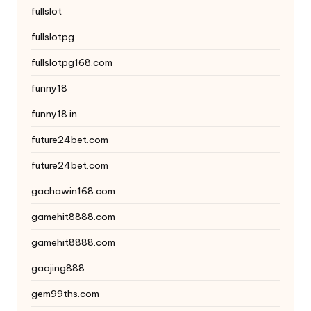
fullslot
fullslotpg
fullslotpg168.com
funny18
funny18.in
future24bet.com
future24bet.com
gachawin168.com
gamehit8888.com
gamehit8888.com
gaojing888
gem99ths.com