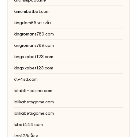
khumsup888.me
kimchibetbet.com
kingdom66 ทางเข้า
kingromans789.com
kingromans789.com
kingxxxbet123.com
kingxxxbet123.com
ktv4sd.com
lala55-casino.com
lalikabetsgame.com
lalikabetsgame.com
lcbet444.com
lion123สล็อต