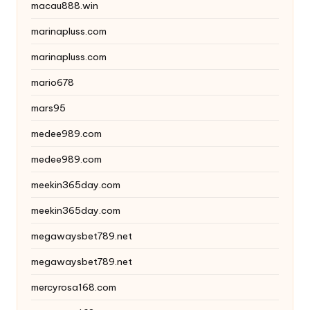
macau888.win
marinapluss.com
marinapluss.com
mario678
mars95
medee989.com
medee989.com
meekin365day.com
meekin365day.com
megawaysbet789.net
megawaysbet789.net
mercyrosa168.com