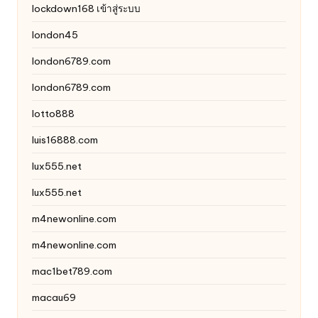
lockdown168 เข้าสู่ระบบ
london45
london6789.com
london6789.com
lotto888
luis16888.com
lux555.net
lux555.net
m4newonline.com
m4newonline.com
mac1bet789.com
macau69