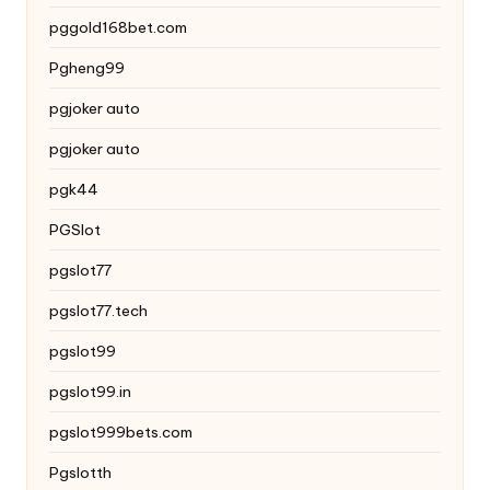
pggold168bet.com
Pgheng99
pgjoker auto
pgjoker auto
pgk44
PGSlot
pgslot77
pgslot77.tech
pgslot99
pgslot99.in
pgslot999bets.com
Pgslotth