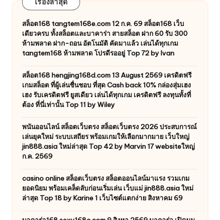
เรื่องล่าสุด
สล็อต168 tangtem168e.com 12 ก.ค. 69 สล็อต168 เว็บ
เดียวครบ ทั้งสล็อตและบาคาร่า สายสล็อต ฝาก 60 รับ 300
ห้ามพลาด ฝาก-ถอน อัตโนมัติ คัดมาแล้ว เล่นได้ทุกเกม
tangtem168 ห้ามพลาด โปรดีรออยู่ Top 72 by Ivan
สล็อต168 hengjing168d.com 13 August 2569 เครดิตฟรี
เกมสล็อต ที่ผู้เล่นชื่นชอบ ที่สุด Cash back 10% กล่องสุ่มเฮง
เฮง รับเครดิตฟรี ยูสเดียว เล่นได้ทุกเกม เครดิตฟรี ลงทุนทั้งที่
ต้อง ที่นี่เท่านั้น Top 11 by Wiley
พนันออนไลน์ สล็อตเว็บตรง สล็อตเว็บตรง 2026 ประสบการณ์
เล่นยุคใหม่ ระบบเสถียร พร้อมเกมให้เลือกมากมาย เว็บใหญ่
jin888.asia ใหม่ล่าสุด Top 42 by Marvin 17 websiteใหญ่
ก.ค. 2569
casino online สล็อตเว็บตรง สล็อตออนไลน์มาแรง รวมเกม
ยอดนิยม พร้อมเคล็ดลับก่อนเริ่มเล่น เว็บแม่ jin888.asia ใหม่
ล่าสุด Top 18 by Karine 1 เว็บไซต์แตกง่าย สิงหาคม 69