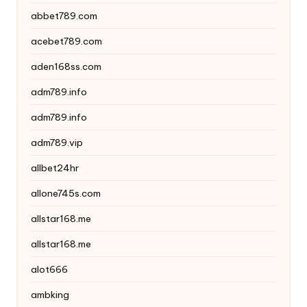
abbet789.com
acebet789.com
aden168ss.com
adm789.info
adm789.info
adm789.vip
allbet24hr
allone745s.com
allstar168.me
allstar168.me
alot666
ambking