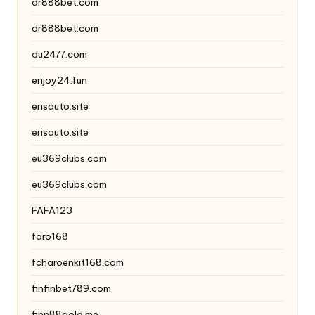
dr888bet.com
dr888bet.com
du2477.com
enjoy24.fun
erisauto.site
erisauto.site
eu369clubs.com
eu369clubs.com
FAFA123
faro168
fcharoenkit168.com
finfinbet789.com
finn88gold.me