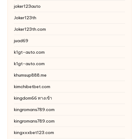
joker123auto
Joker123th
Joker123th.com
juad69
k1gt-auto.com
k1gt-auto.com
khumsup888.me
kimchibetbet.com
kingdom66 ทางเข้า
kingromans789.com
kingromans789.com
kingxxxbet123.com