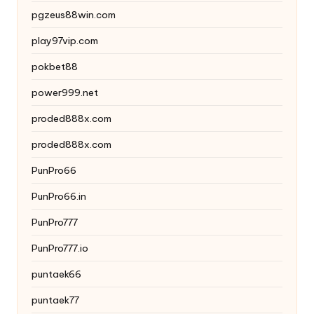
pgzeus88win.com
play97vip.com
pokbet88
power999.net
proded888x.com
proded888x.com
PunPro66
PunPro66.in
PunPro777
PunPro777.io
puntaek66
puntaek77