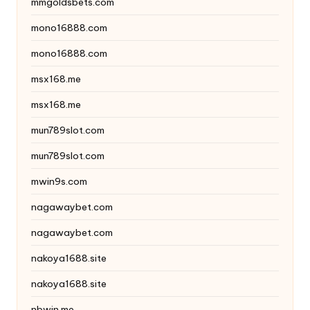
mmgoldsbets.com
mono16888.com
mono16888.com
msx168.me
msx168.me
mun789slot.com
mun789slot.com
mwin9s.com
nagawaybet.com
nagawaybet.com
nakoya1688.site
nakoya1688.site
nbwin.me