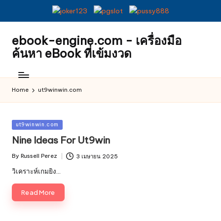
ebook-engine.com - เครื่องมือ
ค้นหา eBook ที่เข้มงวด
Home
ut9winwin.com
Posted
ut9winwin.com
in
Nine Ideas For Ut9win
By
Russell Perez
3 เมษายน 2025
Posted
by
วิเคราะห์เกมยิง…
Read More