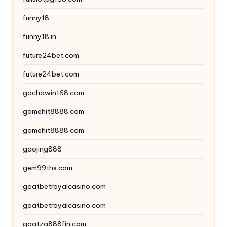
funny18
funny18.in
future24bet.com
future24bet.com
gachawin168.com
gamehit8888.com
gamehit8888.com
gaojing888
gem99ths.com
goatbetroyalcasino.com
goatbetroyalcasino.com
goatza888fin.com