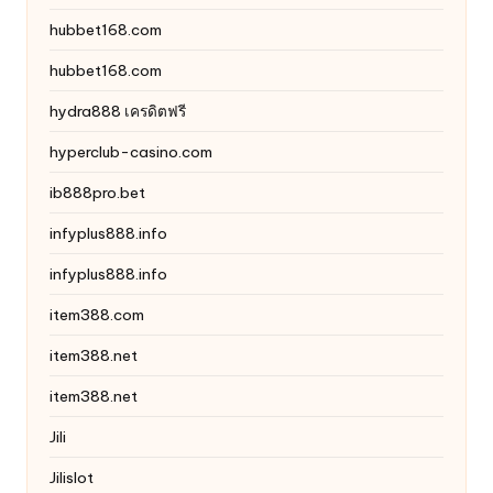
hubbet168.com
hubbet168.com
hydra888 เครดิตฟรี
hyperclub-casino.com
ib888pro.bet
infyplus888.info
infyplus888.info
item388.com
item388.net
item388.net
Jili
Jilislot