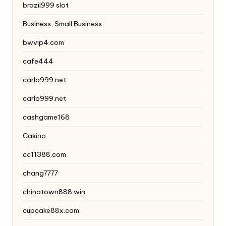
brazil999 slot
Business, Small Business
bwvip4.com
cafe444
carlo999.net
carlo999.net
cashgame168
Casino
cc11388.com
chang7777
chinatown888.win
cupcake88x.com