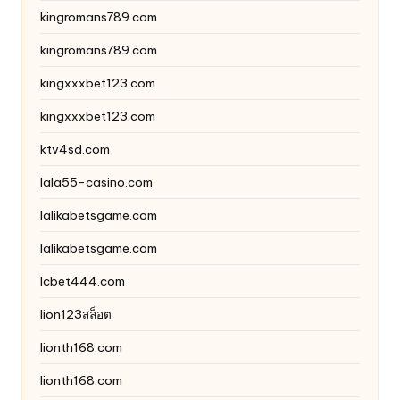
kingromans789.com
kingromans789.com
kingxxxbet123.com
kingxxxbet123.com
ktv4sd.com
lala55-casino.com
lalikabetsgame.com
lalikabetsgame.com
lcbet444.com
lion123สล็อต
lionth168.com
lionth168.com