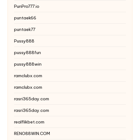
PunPro777.io
puntaek66
puntaek77
Pussy888
pussy888fun
pussy888win
ramclubx.com
ramclubx.com
rasri365day.com
rasri365day.com
realflikbet.com
RENO88WIN.COM