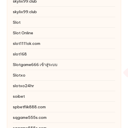
skylix99.club
skylix99.club
Slot
Slot Online
slot1111ok.com
slot168
Slotgame666 เข้าสู่ระบบ
Slotxo
slotxo24hr
soibet
spbetflik888.com
sqgame555s.com