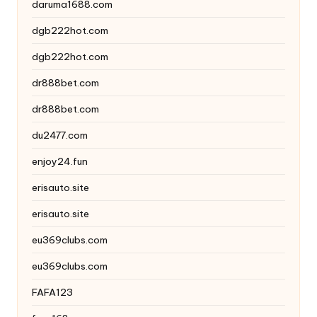
daruma1688.com
dgb222hot.com
dgb222hot.com
dr888bet.com
dr888bet.com
du2477.com
enjoy24.fun
erisauto.site
erisauto.site
eu369clubs.com
eu369clubs.com
FAFA123