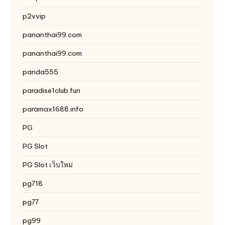
p2vvip
pananthai99.com
pananthai99.com
panda555
paradise1club.fun
paramax1688.info
PG
PG Slot
PG Slot เว็บใหม่
pg718
pg77
pg99