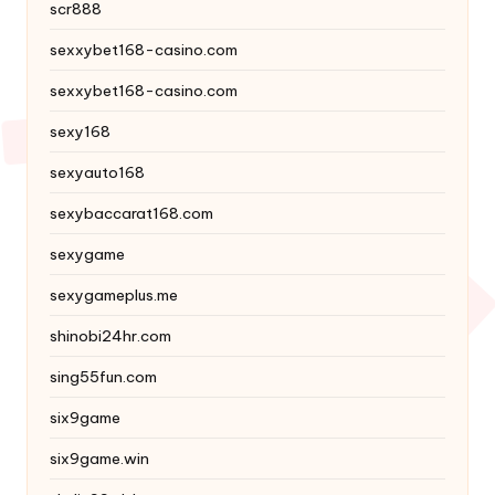
scr888
sexxybet168-casino.com
sexxybet168-casino.com
sexy168
sexyauto168
sexybaccarat168.com
sexygame
sexygameplus.me
shinobi24hr.com
sing55fun.com
six9game
six9game.win