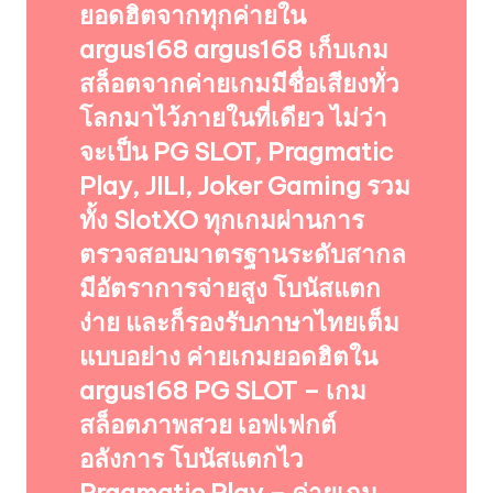
ยอดฮิตจากทุกค่ายใน
argus168 argus168 เก็บเกม
สล็อตจากค่ายเกมมีชื่อเสียงทั่ว
โลกมาไว้ภายในที่เดียว ไม่ว่า
จะเป็น PG SLOT, Pragmatic
Play, JILI, Joker Gaming รวม
ทั้ง SlotXO ทุกเกมผ่านการ
ตรวจสอบมาตรฐานระดับสากล
มีอัตราการจ่ายสูง โบนัสแตก
ง่าย และก็รองรับภาษาไทยเต็ม
แบบอย่าง ค่ายเกมยอดฮิตใน
argus168 PG SLOT – เกม
สล็อตภาพสวย เอฟเฟกต์
อลังการ โบนัสแตกไว
Pragmatic Play – ค่ายเกม