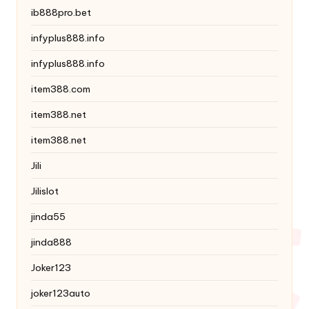
ib888pro.bet
infyplus888.info
infyplus888.info
item388.com
item388.net
item388.net
Jili
Jilislot
jinda55
jinda888
Joker123
joker123auto