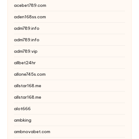
acebet789.com
aden168ss.com
adm789.info
adm789.info
adm789.vip
allbet24hr
allone745s.com
allstar168.me
allstar168.me
alot666
ambking
ambnovabet.com