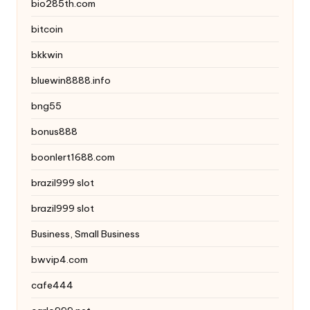
bio285th.com
bitcoin
bkkwin
bluewin8888.info
bng55
bonus888
boonlert1688.com
brazil999 slot
brazil999 slot
Business, Small Business
bwvip4.com
cafe444