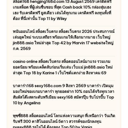
สล็อต168 hengjing168d.com 13 August 2569 เครดิตฟรี
เกมสล็อต ที่ผู้เล่นชื่นชอบ ที่สุด Cash back 10% กล่องสุ่มเฮง
เฮง รับเครดิตฟรี ยูสเดียว เล่นได้ทุกเกม เครดิตฟรี ลงทุนทั้งที่
ต้อง ที่นี่เท่านั้น Top 11 by Wiley
พนันออนไลน์ สล็อตเว็บตรง สล็อตเว็บตรง 2026 ประสบการณ์
เล่นยุคใหม่ ระบบเสถียร พร้อมเกมให้เลือกมากมาย เว็บใหญ่
jin888.asia ใหม่ล่าสุด Top 42 by Marvin 17 websiteใหญ่
ก.ค. 2569
casino online สล็อตเว็บตรง สล็อตออนไลน์มาแรง รวมเกม
ยอดนิยม พร้อมเคล็ดลับก่อนเริ่มเล่น เว็บแม่ jin888.asia ใหม่
ล่าสุด Top 18 by Karine 1 เว็บไซต์แตกง่าย สิงหาคม 69
บาคาร่า168 sexy168c.com 9 สิงหา 2569 บาคาร่า เปิดมุม
มองใหม่ของเกมบาคาร่า ทุกยอดฝาก 10% ถอนได้จริงทุกเวลา
สัมผัสโต๊ะสดระดับพรีเมียม sexy168 สมัครปุ๊บ รับโปรปั๊บ Top
10 by Angelina
พุซซี่888 สล็อตออนไลน์ โลกแห่งความสนุก ที่เหนือกว่า วันเกิด
รับฟรี 300 คาสิโนออนไลน์ 5ดาว สวรรค์ของนักลงทุน
pussy888 รอไม่ได้ ต้องลอง Top 50 by Vania