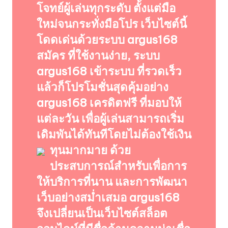
โจทย์ผู้เล่นทุกระดับ ตั้งแต่มือ
ใหม่จนกระทั่งมือโปร เว็บไซต์นี้
โดดเด่นด้วยระบบ argus168
สมัคร ที่ใช้งานง่าย, ระบบ
argus168 เข้าระบบ ที่รวดเร็ว
แล้วก็โปรโมชั่นสุดคุ้มอย่าง
argus168 เครดิตฟรี ที่มอบให้
แต่ละวัน เพื่อผู้เล่นสามารถเริ่ม
เดิมพันได้ทันทีโดยไม่ต้องใช้เงิน
ทุนมากมาย
ด้วย
ประสบการณ์สำหรับเพื่อการ
ให้บริการที่นาน และการพัฒนา
เว็บอย่างสม่ำเสมอ argus168
จึงเปลี่ยนเป็นเว็บไซต์สล็อต