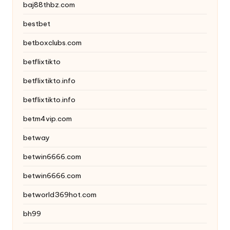
baj88thbz.com
bestbet
betboxclubs.com
betflixtikto
betflixtikto.info
betflixtikto.info
betm4vip.com
betway
betwin6666.com
betwin6666.com
betworld369hot.com
bh99