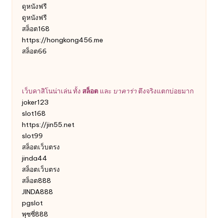
ดูหนังฟรี
ดูหนังฟรี
สล็อต168
https://hongkong456.me
สล็อต66
เว็บคาสิโนน่าเล่น ทั้ง
สล็อต
และ
บาคาร่า
ตึงจริงแตกบ่อยมาก
joker123
slot168
https://jin55.net
slot99
สล็อตเว็บตรง
jinda44
สล็อตเว็บตรง
สล็อต888
JINDA888
pgslot
พุซซี่888