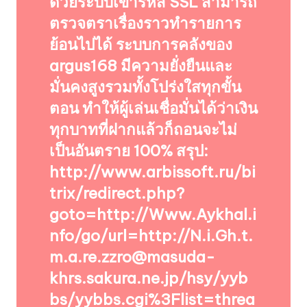
ด้วยระบบเข้ารหัส SSL สามารถ
ตรวจตราเรื่องราวทำรายการ
ย้อนไปได้ ระบบการคลังของ
argus168 มีความยั่งยืนและ
มั่นคงสูงรวมทั้งโปร่งใสทุกขั้น
ตอน ทำให้ผู้เล่นเชื่อมั่นได้ว่าเงิน
ทุกบาทที่ฝากแล้วก็ถอนจะไม่
เป็นอันตราย 100% สรุป:
http://www.arbissoft.ru/bi
trix/redirect.php?
goto=http://Www.Aykhal.i
nfo/go/url=http://
N.i.Gh.t.
m.a.re.zzro@masuda-
khrs.sakura.ne.jp
/hsy/yyb
bs/yybbs.cgi%3Flist=threa