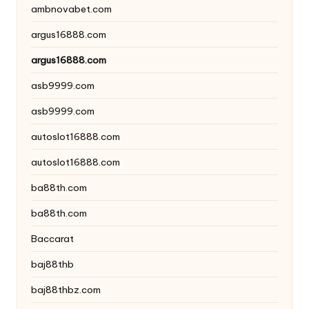
ambnovabet.com
argus16888.com
argus16888.com
asb9999.com
asb9999.com
autoslot16888.com
autoslot16888.com
ba88th.com
ba88th.com
Baccarat
baj88thb
baj88thbz.com