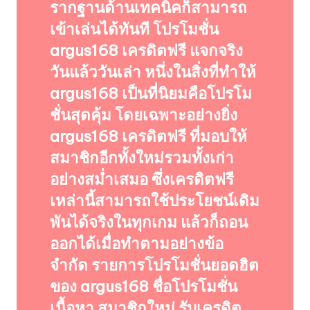
รากฐานด้านเทคนิคก็สามารถ
เข้าเล่นได้ทันที โปรโมชั่น
argus168 เครดิตฟรี แจกจริง
วันแล้ววันเล่า หนึ่งในสิ่งที่ทำให้
argus168 เป็นที่นิยมคือโปรโม
ชั่นสุดคุ้ม โดยเฉพาะอย่างยิ่ง
argus168
เครดิตฟรี ที่มอบให้
สมาชิกอีกทั้งใหม่รวมทั้งเก่า
อย่างสม่ำเสมอ ซึ่งเครดิตฟรี
เหล่านี้สามารถใช้ประโยชน์เดิม
พันได้จริงในทุกเกม แล้วก็ถอน
ออกได้เมื่อทำตามอย่างข้อ
จำกัด รายการโปรโมชั่นยอดฮิต
ของ argus168 ชื่อโปรโมชั่น
เนื้อหา สมาชิกใหม่ รับเครดิต