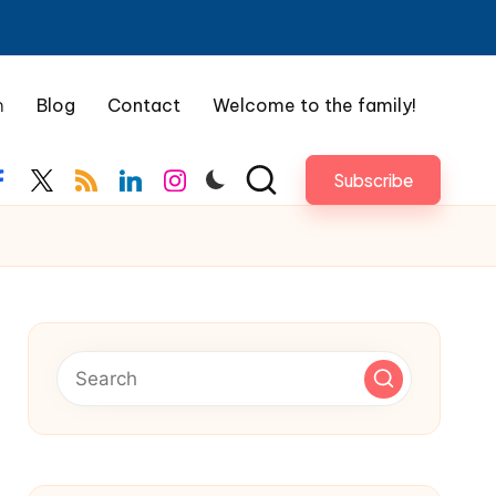
ก
Blog
Contact
Welcome to the family!
Subscribe
acebook.com
twitter.com
rss.com
linkedin.com
instagram.com