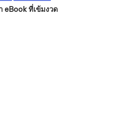
 eBook ที่เข้มงวด