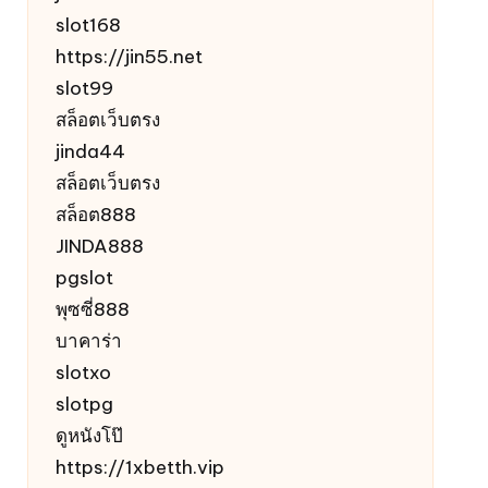
slot168
https://jin55.net
slot99
สล็อตเว็บตรง
jinda44
สล็อตเว็บตรง
สล็อต888
JINDA888
pgslot
พุซซี่888
บาคาร่า
slotxo
slotpg
ดูหนังโป๊
https://1xbetth.vip