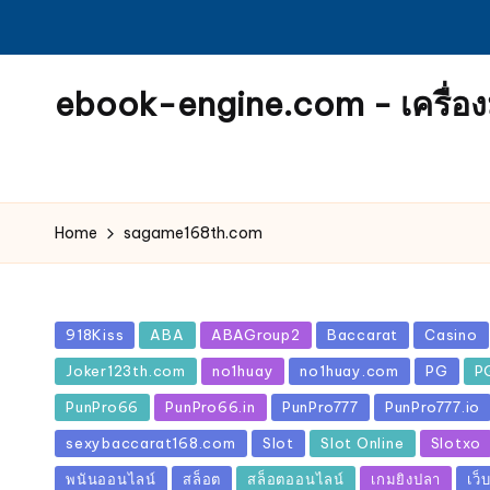
ebook-engine.com - เครื่องม
Home
sagame168th.com
Posted
918Kiss
ABA
ABAGroup2
Baccarat
Casino
in
Joker123th.com
no1huay
no1huay.com
PG
P
PunPro66
PunPro66.in
PunPro777
PunPro777.io
sexybaccarat168.com
Slot
Slot Online
Slotxo
พนันออนไลน์
สล็อต
สล็อตออนไลน์
เกมยิงปลา
เว็