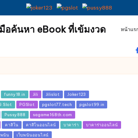
ือค้นหา eBook ที่เข้มงวด
หน้าแร
f
funny18.in
Jili
Jilislot
Joker123
G Slot
PGSlot
pgslot77.tech
pgslot99.in
Pussy888
sagame168th.com
คาสิโน
คาสิโนออนไลน์
บาคาร่า
บาคาร่าออนไลน์
บพนัน
เว็บพนันออนไลน์