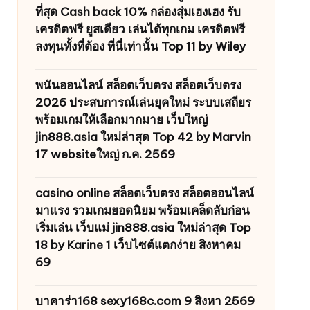
ที่สุด Cash back 10% กล่องสุ่มเฮงเฮง รับ
เครดิตฟรี ยูสเดียว เล่นได้ทุกเกม เครดิตฟรี
ลงทุนทั้งที่ต้อง ที่นี่เท่านั้น Top 11 by Wiley
พนันออนไลน์ สล็อตเว็บตรง สล็อตเว็บตรง
2026 ประสบการณ์เล่นยุคใหม่ ระบบเสถียร
พร้อมเกมให้เลือกมากมาย เว็บใหญ่
jin888.asia ใหม่ล่าสุด Top 42 by Marvin
17 websiteใหญ่ ก.ค. 2569
casino online สล็อตเว็บตรง สล็อตออนไลน์
มาแรง รวมเกมยอดนิยม พร้อมเคล็ดลับก่อน
เริ่มเล่น เว็บแม่ jin888.asia ใหม่ล่าสุด Top
18 by Karine 1 เว็บไซต์แตกง่าย สิงหาคม
69
บาคาร่า168 sexy168c.com 9 สิงหา 2569