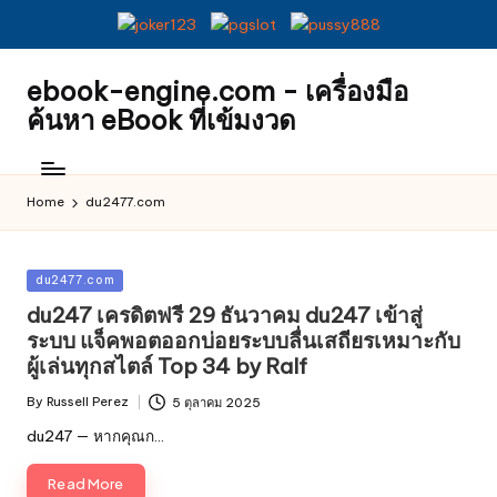
ebook-engine.com - เครื่องมือ
ค้นหา eBook ที่เข้มงวด
Home
du2477.com
Posted
du2477.com
in
du247 เครดิตฟรี 29 ธันวาคม du247 เข้าสู่
ระบบ แจ็คพอตออกบ่อยระบบลื่นเสถียรเหมาะกับ
ผู้เล่นทุกสไตล์ Top 34 by Ralf
By
Russell Perez
5 ตุลาคม 2025
Posted
by
du247 — หากคุณก…
Read More