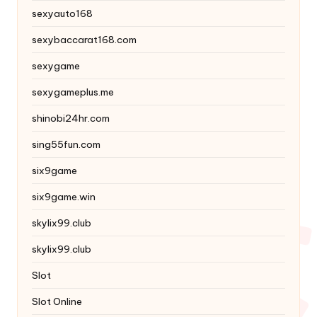
sexyauto168
sexybaccarat168.com
sexygame
sexygameplus.me
shinobi24hr.com
sing55fun.com
six9game
six9game.win
skylix99.club
skylix99.club
Slot
Slot Online