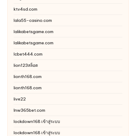
ktv4sd.com
lala55-casino.com
lalikabetsgame.com
lalikabetsgame.com
lcbet444.com
lion123สล็อต
lionth168.com
lionth168.com
live22
lnw365bet.com
lockdown168 เข้าสู่ระบบ
lockdown168 เข้าสู่ระบบ