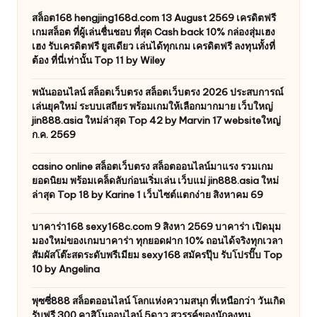
สล็อต168 hengjing168d.com 13 August 2569 เครดิตฟรี
เกมสล็อต ที่ผู้เล่นชื่นชอบ ที่สุด Cash back 10% กล่องสุ่มเฮง
เฮง รับเครดิตฟรี ยูสเดียว เล่นได้ทุกเกม เครดิตฟรี ลงทุนทั้งที่
ต้อง ที่นี่เท่านั้น Top 11 by Wiley
พนันออนไลน์ สล็อตเว็บตรง สล็อตเว็บตรง 2026 ประสบการณ์
เล่นยุคใหม่ ระบบเสถียร พร้อมเกมให้เลือกมากมาย เว็บใหญ่
jin888.asia ใหม่ล่าสุด Top 42 by Marvin 17 websiteใหญ่
ก.ค. 2569
casino online สล็อตเว็บตรง สล็อตออนไลน์มาแรง รวมเกม
ยอดนิยม พร้อมเคล็ดลับก่อนเริ่มเล่น เว็บแม่ jin888.asia ใหม่
ล่าสุด Top 18 by Karine 1 เว็บไซต์แตกง่าย สิงหาคม 69
บาคาร่า168 sexy168c.com 9 สิงหา 2569 บาคาร่า เปิดมุม
มองใหม่ของเกมบาคาร่า ทุกยอดฝาก 10% ถอนได้จริงทุกเวลา
สัมผัสโต๊ะสดระดับพรีเมียม sexy168 สมัครปุ๊บ รับโปรปั๊บ Top
10 by Angelina
พุซซี่888 สล็อตออนไลน์ โลกแห่งความสนุก ที่เหนือกว่า วันเกิด
รับฟรี 300 คาสิโนออนไลน์ 5ดาว สวรรค์ของนักลงทุน