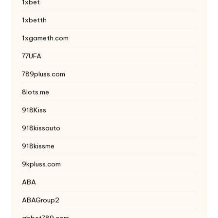
1xbet
1xbetth
1xgameth.com
77UFA
789pluss.com
8lots.me
918Kiss
918kissauto
918kissme
9kpluss.com
ABA
ABAGroup2