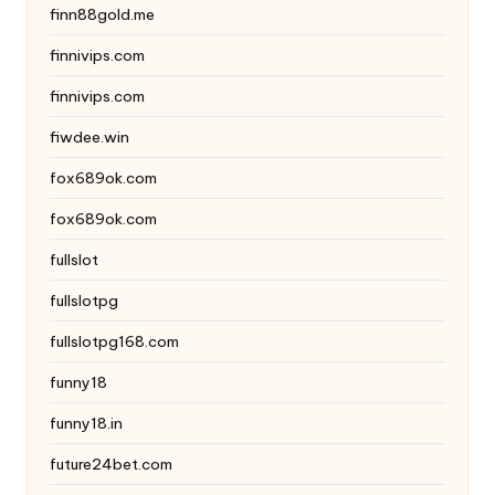
finn88gold.me
finnivips.com
finnivips.com
fiwdee.win
fox689ok.com
fox689ok.com
fullslot
fullslotpg
fullslotpg168.com
funny18
funny18.in
future24bet.com