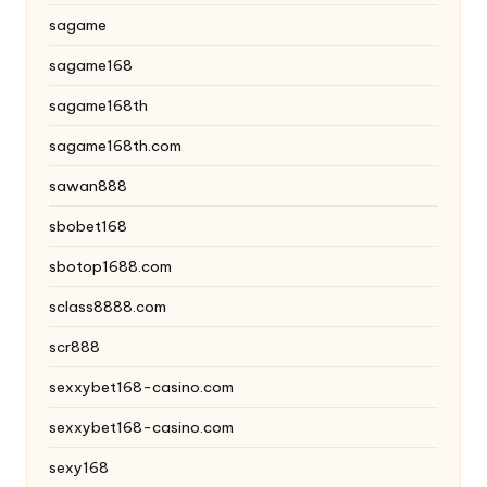
sagame
sagame168
sagame168th
sagame168th.com
sawan888
sbobet168
sbotop1688.com
sclass8888.com
scr888
sexxybet168-casino.com
sexxybet168-casino.com
sexy168