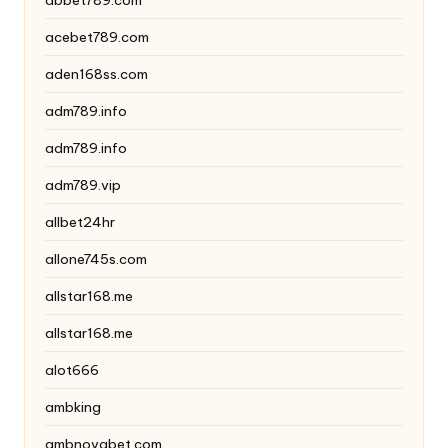
abbet789.com
acebet789.com
aden168ss.com
adm789.info
adm789.info
adm789.vip
allbet24hr
allone745s.com
allstar168.me
allstar168.me
alot666
ambking
ambnovabet.com