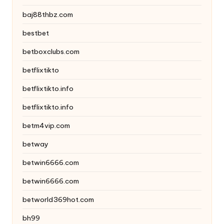
baj88thbz.com
bestbet
betboxclubs.com
betflixtikto
betflixtikto.info
betflixtikto.info
betm4vip.com
betway
betwin6666.com
betwin6666.com
betworld369hot.com
bh99