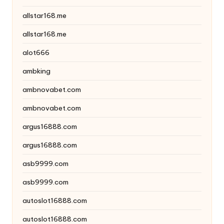
allstar168.me
allstar168.me
alot666
ambking
ambnovabet.com
ambnovabet.com
argus16888.com
argus16888.com
asb9999.com
asb9999.com
autoslot16888.com
autoslot16888.com