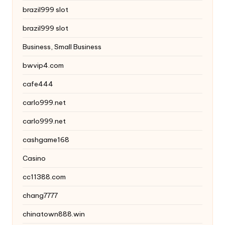
brazil999 slot
brazil999 slot
Business, Small Business
bwvip4.com
cafe444
carlo999.net
carlo999.net
cashgame168
Casino
cc11388.com
chang7777
chinatown888.win