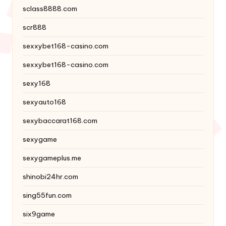
sclass8888.com
scr888
sexxybet168-casino.com
sexxybet168-casino.com
sexy168
sexyauto168
sexybaccarat168.com
sexygame
sexygameplus.me
shinobi24hr.com
sing55fun.com
six9game