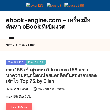
ebook-engine.com - เครื่องมือ
ค้นหา eBook ที่เข้มงวด
Home
msx168.me
Posted
msx168.me
msx168.me
in
msx168 เข้าสู่ระบบ 5 June msx168 อยาก
หาความสนุกนิดหน่อยแตกติดกันสองรอบยอด
เข้าไว Top 72 by Ellen
By
Russell Perez
25 พฤศจิกายน 2025
Posted
by
msx168 คือเว็บไ…
Read More