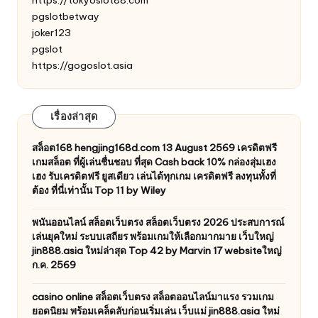
https://tokyoslot88.com
pgslotbetway
joker123
pgslot
https://gogoslot.asia
เรื่องล่าสุด
สล็อต168 hengjing168d.com 13 August 2569 เครดิตฟรี
เกมสล็อต ที่ผู้เล่นชื่นชอบ ที่สุด Cash back 10% กล่องสุ่มเฮง
เฮง รับเครดิตฟรี ยูสเดียว เล่นได้ทุกเกม เครดิตฟรี ลงทุนทั้งที่
ต้อง ที่นี่เท่านั้น Top 11 by Wiley
พนันออนไลน์ สล็อตเว็บตรง สล็อตเว็บตรง 2026 ประสบการณ์
เล่นยุคใหม่ ระบบเสถียร พร้อมเกมให้เลือกมากมาย เว็บใหญ่
jin888.asia ใหม่ล่าสุด Top 42 by Marvin 17 websiteใหญ่
ก.ค. 2569
casino online สล็อตเว็บตรง สล็อตออนไลน์มาแรง รวมเกม
ยอดนิยม พร้อมเคล็ดลับก่อนเริ่มเล่น เว็บแม่ jin888.asia ใหม่