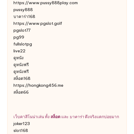
https://www.pussy888play.com
pussy888
บาคาร่า168
https://www.pgslot.golf
pgslot77
pg99
fullslotpg
live22
ดูหนัง
ดูหนังฟรี
ดูหนังฟรี
สล็อต168
https://hongkong456.me
สล็อต66
เว็บคาสิโนน่าเล่น ทั้ง
สล็อต
และ
บาคาร่า
ตึงจริงแตกบ่อยมาก
joker123
slot168