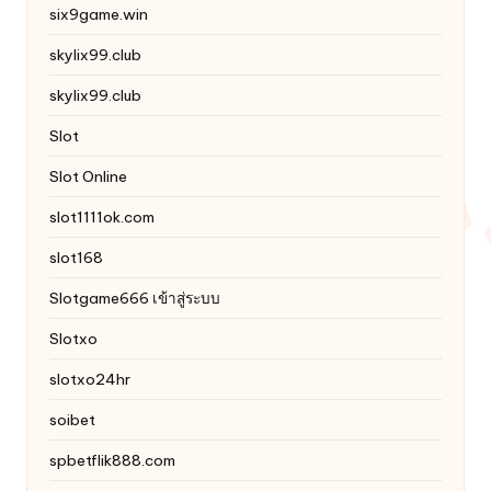
six9game.win
skylix99.club
skylix99.club
Slot
Slot Online
slot1111ok.com
slot168
Slotgame666 เข้าสู่ระบบ
Slotxo
slotxo24hr
soibet
spbetflik888.com