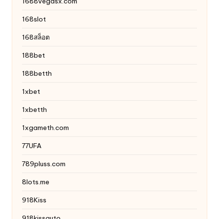
1688vegasx.com
168slot
168สล็อต
188bet
188betth
1xbet
1xbetth
1xgameth.com
77UFA
789pluss.com
8lots.me
918Kiss
918kissauto