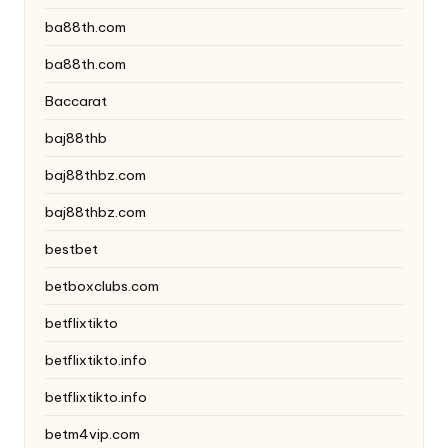
ba88th.com
ba88th.com
Baccarat
baj88thb
baj88thbz.com
baj88thbz.com
bestbet
betboxclubs.com
betflixtikto
betflixtikto.info
betflixtikto.info
betm4vip.com