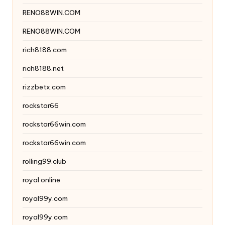
RENO88WIN.COM
RENO88WIN.COM
rich8188.com
rich8188.net
rizzbetx.com
rockstar66
rockstar66win.com
rockstar66win.com
rolling99.club
royal online
royal99y.com
royal99y.com