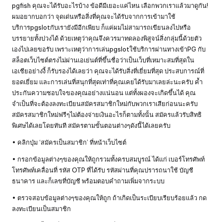
pgfish คุณจะได้รับอะไรบ้าง ข้อดีมีเยอะแค่ไหน เลือกพวกเราแล้วมาดูกัน!
ผมอยากบอกว่า จุดเด่นหรือสิ่งที่คุณจะได้รับจากการเข้ามาใช้
บริการpgslotกับเรายังมีอีกเพียบ ก็แค่ผมไม่สามารถเขียนลงไปหรือ
บรรยายทั้งปวงได้ ด้วยเหตุว่าคุณจึงควรมาทดลองพิสูจน์สิ่งกลุ่มนี้ด้วยตัว
เองไปเลยขอรับ เพราะเหตุว่าการเล่นpgslotใช้บริการผ่านทางเข้าPG กับ
สล็อตเว็บไซต์ตรงไม่ผ่านเอเย่นต์ที่ขึ้นชื่อว่าเป็นเว็บที่เหมาะสมที่สุดใน
เอเชียอย่างงี้ ก็รับรองได้เลยว่า คุณจะได้รับสิ่งที่เยี่ยมที่สุด ประสบการณ์ที่
ยอดเยี่ยม และการเล่นที่สนุกที่สุดเท่าที่คุณเคยได้รับมาเลยล่ะนะครับ ค้ำ
ประกันความชอบใจของคุณอย่างแน่นอน แต่ทั้งผองจะเกิดขึ้นได้ คุณ
จำเป็นที่จะต้องลงทะเบียนสมัครสมาชิกใหม่กับพวกเราเสียก่อนนะครับ
สมัครสมาชิกใหม่ฟรีๆไม่ต้องจ่ายเงินอะไรก็ตามทั้งนั้น สมัครแล้วรับสิทธิ
พิเศษได้เลยโดยทันที สมัครตามขั้นตอนต่างๆดังนี้ได้เลยครับ
• คลิกปุ่ม ‘สมัครเป็นสมาชิก’ ที่หน้าเว็บไซต์
• กรอกข้อมูลต่างๆของคุณให้ถูกรวมทั้งครบสมบูรณ์ ได้แก่ เบอร์โทรศัพท์
โทรศัพท์เคลื่อนที่ รหัส OTP ที่ได้รับ รหัสผ่านที่คุณปรารถนาใช้ บัญชี
ธนาคาร และก็เลขที่บัญชี พร้อมตอบคำถามเพิ่มจากระบบ
• ตรวจสอบข้อมูลต่างๆของคุณให้ถูก ถ้าเกิดเป็นระเบียบเรียบร้อยแล้ว กด
ลงทะเบียนเป็นสมาชิก