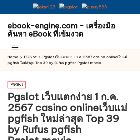
ebook-engine.com - เครื่องมือ
ค้นหา eBook ที่เข้มงวด
Home
PGSlot
Pgslot เว็บแตกง่าย 1 ก.ค. 2567 casino onlineเว็บแม่
pgfish ใหม่ล่าสุด Top 39 by Rufus pgfish Pgslot.movie
Posted
PGSlot
in
Pgslot เว็บแตกง่าย 1 ก.ค.
2567 casino onlineเว็บแม่
pgfish ใหม่ล่าสุด Top 39
by Rufus pgfish