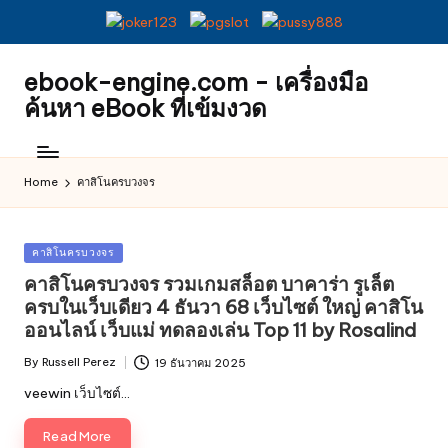
ebook-engine.com - เครื่องมือ
ค้นหา eBook ที่เข้มงวด
Home
คาสิโนครบวงจร
Posted
คาสิโนครบวงจร
in
คาสิโนครบวงจร รวมเกมสล็อต บาคาร่า รูเล็ต
ครบในเว็บเดียว 4 ธันวา 68 เว็บไซต์ ใหญ่ คาสิโน
ออนไลน์ เว็บแม่ ทดลองเล่น Top 11 by Rosalind
By
Russell Perez
19 ธันวาคม 2025
Posted
by
veewin เว็บไซต์…
Read More