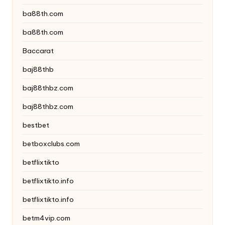
ba88th.com
ba88th.com
Baccarat
baj88thb
baj88thbz.com
baj88thbz.com
bestbet
betboxclubs.com
betflixtikto
betflixtikto.info
betflixtikto.info
betm4vip.com