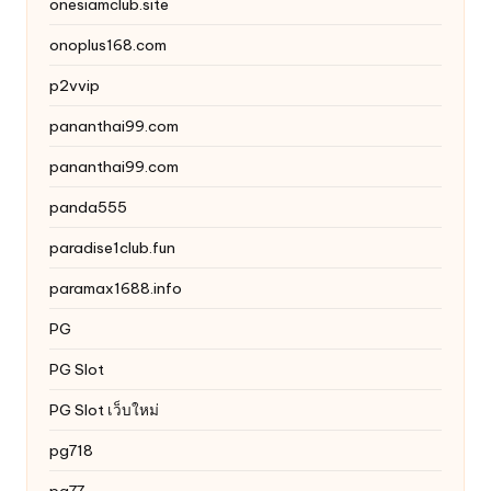
onesiamclub.site
onoplus168.com
p2vvip
pananthai99.com
pananthai99.com
panda555
paradise1club.fun
paramax1688.info
PG
PG Slot
PG Slot เว็บใหม่
pg718