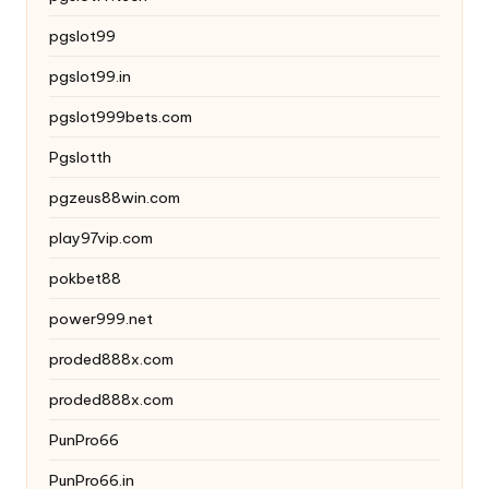
pgslot99
pgslot99.in
pgslot999bets.com
Pgslotth
pgzeus88win.com
play97vip.com
pokbet88
power999.net
proded888x.com
proded888x.com
PunPro66
PunPro66.in