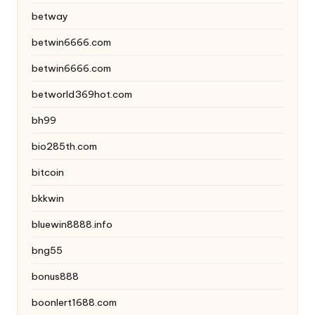
betway
betwin6666.com
betwin6666.com
betworld369hot.com
bh99
bio285th.com
bitcoin
bkkwin
bluewin8888.info
bng55
bonus888
boonlert1688.com