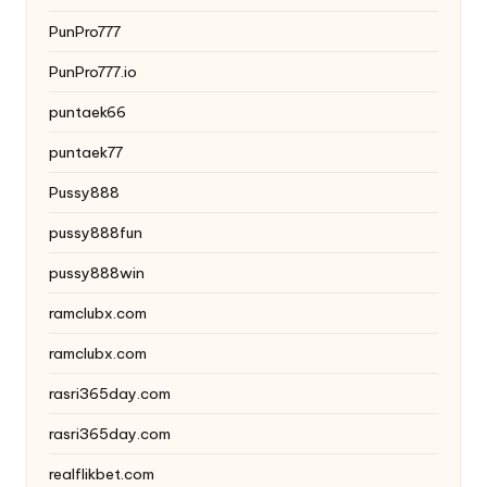
PunPro777
PunPro777.io
puntaek66
puntaek77
Pussy888
pussy888fun
pussy888win
ramclubx.com
ramclubx.com
rasri365day.com
rasri365day.com
realflikbet.com