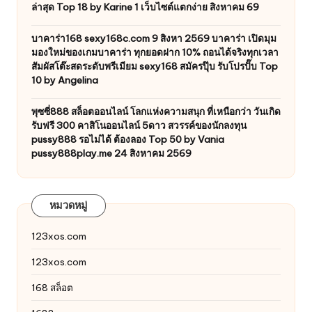
ล่าสุด Top 18 by Karine 1 เว็บไซต์แตกง่าย สิงหาคม 69
บาคาร่า168 sexy168c.com 9 สิงหา 2569 บาคาร่า เปิดมุม
มองใหม่ของเกมบาคาร่า ทุกยอดฝาก 10% ถอนได้จริงทุกเวลา
สัมผัสโต๊ะสดระดับพรีเมียม sexy168 สมัครปุ๊บ รับโปรปั๊บ Top
10 by Angelina
พุซซี่888 สล็อตออนไลน์ โลกแห่งความสนุก ที่เหนือกว่า วันเกิด
รับฟรี 300 คาสิโนออนไลน์ 5ดาว สวรรค์ของนักลงทุน
pussy888 รอไม่ได้ ต้องลอง Top 50 by Vania
pussy888play.me 24 สิงหาคม 2569
หมวดหมู่
123xos.com
123xos.com
168 สล็อต