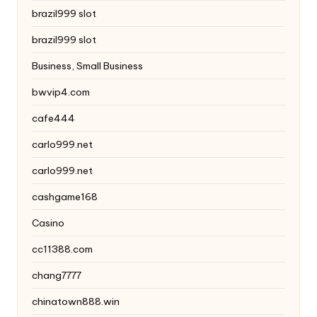
brazil999 slot
brazil999 slot
Business, Small Business
bwvip4.com
cafe444
carlo999.net
carlo999.net
cashgame168
Casino
cc11388.com
chang7777
chinatown888.win