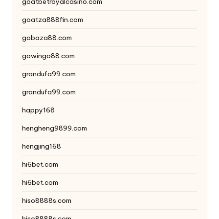
goatbetroyalcasino.com
goatza888fin.com
gobaza88.com
gowingo88.com
grandufa99.com
grandufa99.com
happy168
hengheng9899.com
hengjing168
hi6bet.com
hi6bet.com
hiso8888s.com
hiso8888s.com