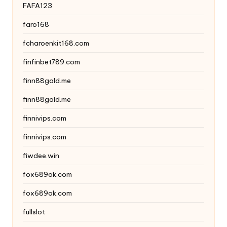
FAFA123
faro168
fcharoenkit168.com
finfinbet789.com
finn88gold.me
finn88gold.me
finnivips.com
finnivips.com
fiwdee.win
fox689ok.com
fox689ok.com
fullslot