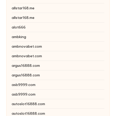
allstar168.me
allstar168.me
alot666
ambking
ambnovabet.com
ambnovabet.com
argus16888.com
argus16888.com
asb9999.com
asb9999.com
autoslot16888.com
autoslot16888.com