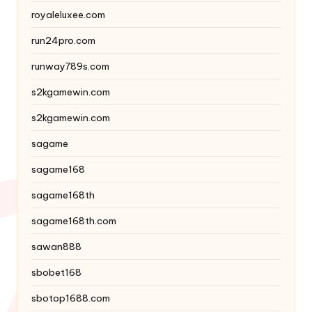
royaleluxee.com
run24pro.com
runway789s.com
s2kgamewin.com
s2kgamewin.com
sagame
sagame168
sagame168th
sagame168th.com
sawan888
sbobet168
sbotop1688.com