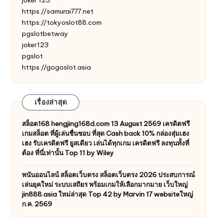
joker 123
https://samurai777.net
https://tokyoslot88.com
pgslotbetway
joker123
pgslot
https://gogoslot.asia
เรื่องล่าสุด
สล็อต168 hengjing168d.com 13 August 2569 เครดิตฟรี
เกมสล็อต ที่ผู้เล่นชื่นชอบ ที่สุด Cash back 10% กล่องสุ่มเฮง
เฮง รับเครดิตฟรี ยูสเดียว เล่นได้ทุกเกม เครดิตฟรี ลงทุนทั้งที่
ต้อง ที่นี่เท่านั้น Top 11 by Wiley
พนันออนไลน์ สล็อตเว็บตรง สล็อตเว็บตรง 2026 ประสบการณ์
เล่นยุคใหม่ ระบบเสถียร พร้อมเกมให้เลือกมากมาย เว็บใหญ่
jin888.asia ใหม่ล่าสุด Top 42 by Marvin 17 websiteใหญ่
ก.ค. 2569