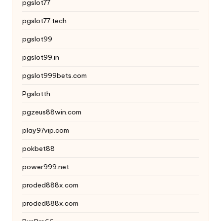
pgslot77
pgslot77.tech
pgslot99
pgslot99.in
pgslot999bets.com
Pgslotth
pgzeus88win.com
play97vip.com
pokbet88
power999.net
proded888x.com
proded888x.com