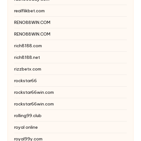
realflikbet.com
RENO88WIN.COM
RENO88WIN.COM
rich8188.com
rich8188.net
rizzbetx.com
rockstar66
rockstar66win.com
rockstar66win.com
rolling99.club
royal online
royal99y.com