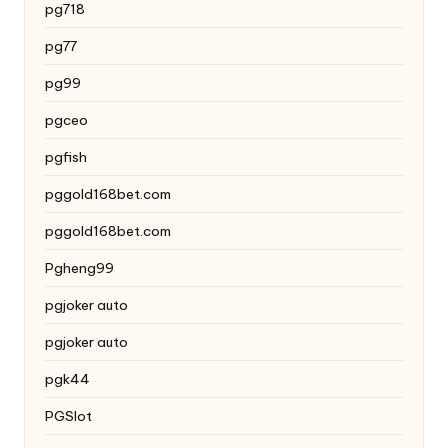
pg718
pg77
pg99
pgceo
pgfish
pggold168bet.com
pggold168bet.com
Pgheng99
pgjoker auto
pgjoker auto
pgk44
PGSlot