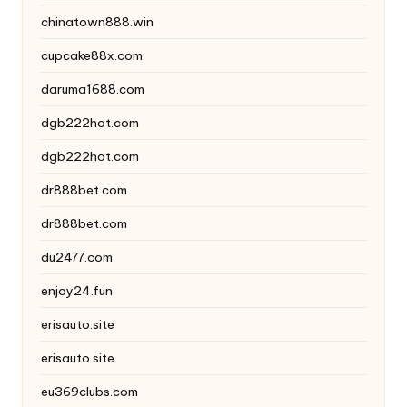
chinatown888.win
cupcake88x.com
daruma1688.com
dgb222hot.com
dgb222hot.com
dr888bet.com
dr888bet.com
du2477.com
enjoy24.fun
erisauto.site
erisauto.site
eu369clubs.com