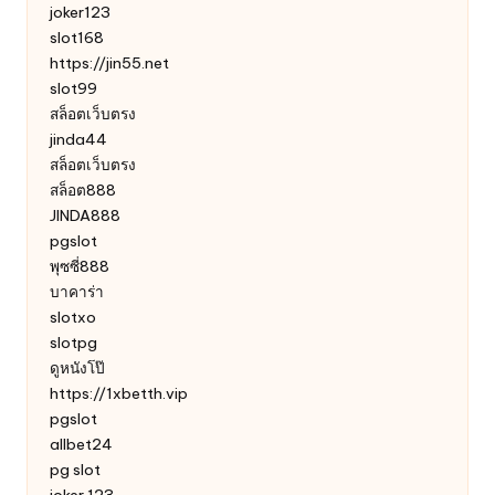
joker123
slot168
https://jin55.net
slot99
สล็อตเว็บตรง
jinda44
สล็อตเว็บตรง
สล็อต888
JINDA888
pgslot
พุซซี่888
บาคาร่า
slotxo
slotpg
ดูหนังโป๊
https://1xbetth.vip
pgslot
allbet24
pg slot