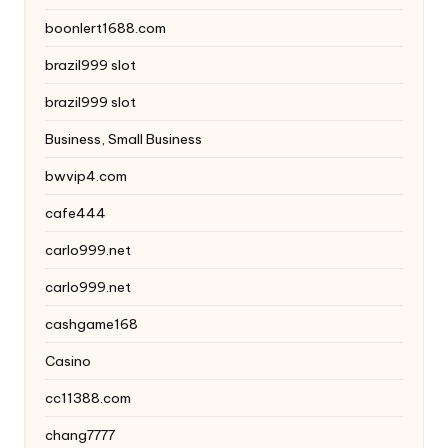
boonlert1688.com
brazil999 slot
brazil999 slot
Business, Small Business
bwvip4.com
cafe444
carlo999.net
carlo999.net
cashgame168
Casino
cc11388.com
chang7777