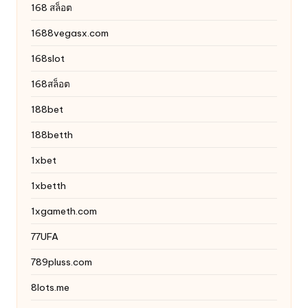
168 สล็อต
1688vegasx.com
168slot
168สล็อต
188bet
188betth
1xbet
1xbetth
1xgameth.com
77UFA
789pluss.com
8lots.me