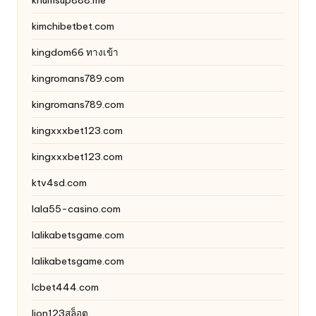
khumsup888.me
kimchibetbet.com
kingdom66 ทางเข้า
kingromans789.com
kingromans789.com
kingxxxbet123.com
kingxxxbet123.com
ktv4sd.com
lala55-casino.com
lalikabetsgame.com
lalikabetsgame.com
lcbet444.com
lion123สล็อต