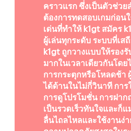
คราวแรก ซึ่งเป็นตัวช่วย
ต้องการทดสอบเกมก่อนใช้
เด่นที่ทำให้
k1gt สมัคร
k1
ผู้เล่นทุกระดับ ระบบที่เส
k1gt ถูกวางแบบให้รองรั
มากในเวลาเดียวกันโดยไม
การกระตุกหรือโหลดช้า ผู
ได้ด้านในไม่กี่วินาที กา
การดูโปรโมชั่น การฝาก
เป็นรวดเร็วทันใจและก็แ
ลื่นไถลไหลและใช้งานง่า