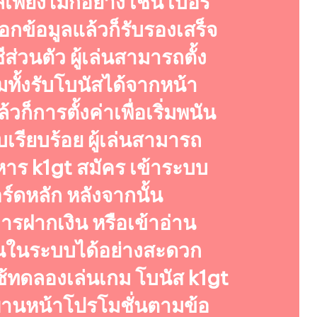
พียงไม่กี่อย่าง เช่น เบอร์
รอกข้อมูลแล้วก็รับรองเสร็จ
่วนตัว ผู้เล่นสามารถตั้ง
มทั้งรับโบนัสได้จากหน้า
วก็การตั้งค่าเพื่อเริ่มพนัน
บเรียบร้อย ผู้เล่นสามารถ
าหาร
k1gt สมัคร
เข้าระบบ
์ดหลัก หลังจากนั้น
ารฝากเงิน หรือเข้าอ่าน
านในระบบได้อย่างสะดวก
ช้ทดลองเล่นเกม โบนัส k1gt
ผ่านหน้าโปรโมชั่นตามข้อ