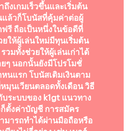
งเกมเร็วขึ้นและเริ่มต้น
ล้วก็โบนัสที่คุ้มค่าต่อผู้
ฟรี ถือเป็นหนึ่งในข้อดีที่
ให้ผู้เล่นใหม่มีทุนเริ่มต้น
ทั้งช่วยให้ผู้เล่นเก่าได้
อยๆ นอกนั้นยังมีโปรโมชั่
ากหนแรก โบนัสเติมเงินตาม
่หมุนเวียนตลอดทั้งเดือน วิธี
้นกับระบบของ k1gt แนวทาง
็ตั้งค่าบัญชี การสมัคร
สามารถทำได้ผ่านมือถือหรือ