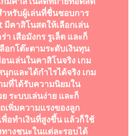
 เกมคาสิโนสดที่ถ่ายทอดสด
หรับผู้เล่นที่ชื่นชอบการ
t มีคาสิโนสดให้เลือกเล่น
่า เสือมังกร รูเล็ต และก็
เลือกโต๊ะตามระดับเงินทุน
ือนเล่นในคาสิโนจริง เกม
นสนุกและได้กำไรได้จริง เกม
เกมที่ได้รับความนิยมใน
วย ระบบเล่นง่าย และก็
มารถเพิ่มความแรงของลูก
่อทำเงินที่สูงขึ้น แล้วก็ใช้
่องทางชนะในแต่ละรอบได้