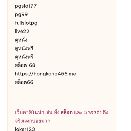
pgslot77
pg99
fullslotpg
live22
ดูหนัง
ดูหนังฟรี
ดูหนังฟรี
สล็อต168
https://hongkong456.me
สล็อต66
เว็บคาสิโนน่าเล่น ทั้ง
สล็อต
และ
บาคาร่า
ตึง
จริงแตกบ่อยมาก
joker123