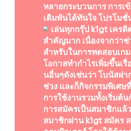
หลายกระบวนการ การเข้าถึ
เดิมพันได้ทันใจ โปรโมชั่นแ
เล่นทุกกรุ๊ป
k1gt เครดิต
สำคัญมาก เนื่องจากว่าช่วย
สำหรับในการทดสอบเกม รวม
โอกาสทำกำไรเพิ่มขึ้นเรื่
นอื่นๆดังเช่นว่า โบนัสฝ
ช่วง และก็กิจกรรมพิเศษที
การใช้งานรวมทั้งเริ่มต
การสมัครเป็นสมาชิกแล้วก
สมาชิกผ่าน k1gt สมัคร 