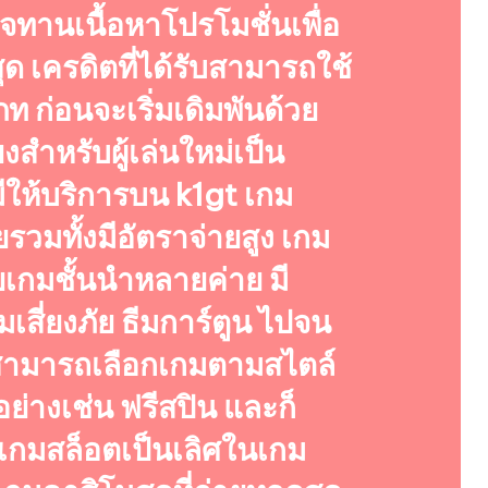
วจทานเนื้อหาโปรโมชั่นเพื่อ
่สุด เครดิตที่ได้รับสามารถใช้
ก่อนจะเริ่มเดิมพันด้วย
ยงสำหรับผู้เล่นใหม่เป็น
ีให้บริการบน k1gt เกม
ยรวมทั้งมีอัตราจ่ายสูง
เกม
เกมชั้นนำหลายค่าย มี
เสี่ยงภัย ธีมการ์ตูน ไปจน
่นสามารถเลือกเกมตามสไตล์
อย่างเช่น ฟรีสปิน และก็
เกมสล็อตเป็นเลิศในเกม