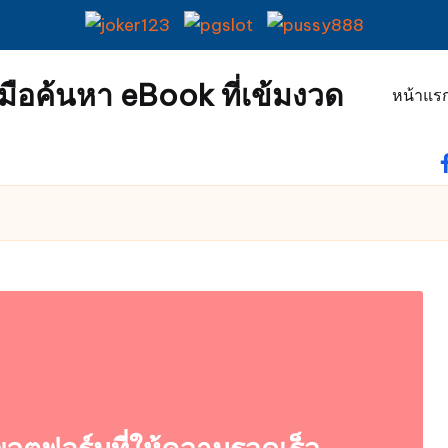
ือค้นหา eBook ที่เข้มงวด
หน้าแร
f