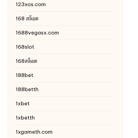
123xos.com
168 สล็อต
1688vegasx.com
168slot
168สล็อต
188bet
188betth
1xbet
1xbetth
1xgameth.com