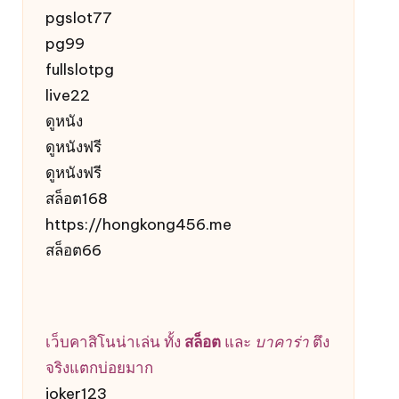
pgslot77
pg99
fullslotpg
live22
ดูหนัง
ดูหนังฟรี
ดูหนังฟรี
สล็อต168
https://hongkong456.me
สล็อต66
เว็บคาสิโนน่าเล่น ทั้ง
สล็อต
และ
บาคาร่า
ตึง
จริงแตกบ่อยมาก
joker123