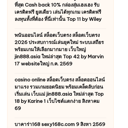
ที่สุด Cash back 10% กล่องสุ่มเฮงเฮง รับ
เครดิตฟรี ยูสเดียว เล่นได้ทุกเกม เครดิตฟรี
ลงทุนทั้งที่ต้อง ที่นี่เท่านั้น Top 11 by Wiley
พนันออนไลน์ สล็อตเว็บตรง สล็อตเว็บตรง
2026 ประสบการณ์เล่นยุคใหม่ ระบบเสถียร
พร้อมเกมให้เลือกมากมาย เว็บใหญ่
jin888.asia ใหม่ล่าสุด Top 42 by Marvin
17 websiteใหญ่ ก.ค. 2569
casino online สล็อตเว็บตรง สล็อตออนไลน์
มาแรง รวมเกมยอดนิยม พร้อมเคล็ดลับก่อน
เริ่มเล่น เว็บแม่ jin888.asia ใหม่ล่าสุด Top
18 by Karine 1 เว็บไซต์แตกง่าย สิงหาคม
69
บาคาร่า168 sexy168c.com 9 สิงหา 2569