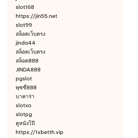
slot168
https://jin55.net
slot99
สล็อตเว็บตรง
jinda44
สล็อตเว็บตรง
สล็อต888
JINDA888
pgslot
พุซซี่888
บาคาร่า
slotxo
slotpg
ดูหนังโป๊
https://1xbetth.vip