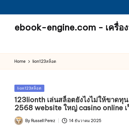
ebook-engine.com - เครื่องม
Home
lion123สล็อต
Posted
lion123สล็อต
in
123lionth เล่นสล็อตยังไงไม่ให้ขาดท
2568 website ใหญ่ casino online เว็
By
Russell Perez
14 ธันวาคม 2025
Posted
by