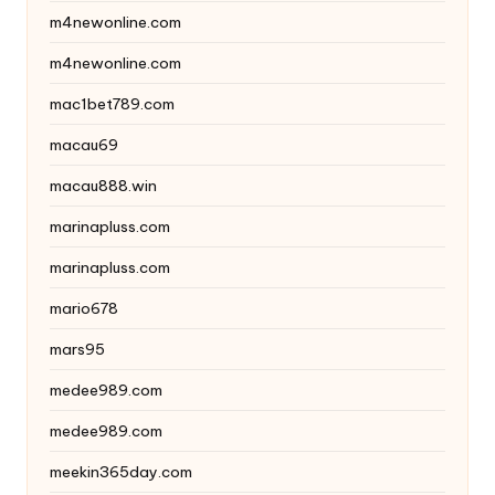
m4newonline.com
m4newonline.com
mac1bet789.com
macau69
macau888.win
marinapluss.com
marinapluss.com
mario678
mars95
medee989.com
medee989.com
meekin365day.com