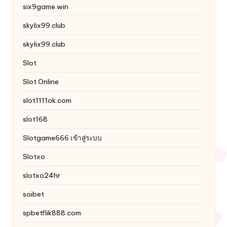
six9game.win
skylix99.club
skylix99.club
Slot
Slot Online
slot1111ok.com
slot168
Slotgame666 เข้าสู่ระบบ
Slotxo
slotxo24hr
soibet
spbetflik888.com