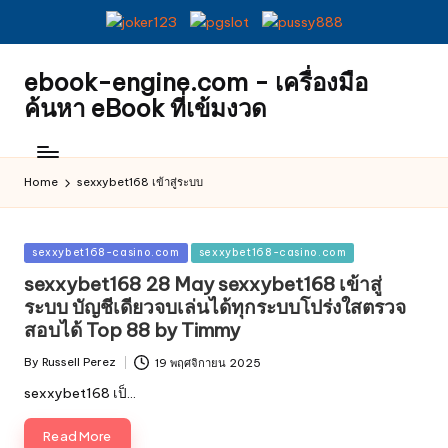
ebook-engine.com - เครื่องมือ
ค้นหา eBook ที่เข้มงวด
Home
sexxybet168 เข้าสู่ระบบ
Posted
sexxybet168-casino.com
sexxybet168-casino.com
in
sexxybet168 28 May sexxybet168 เข้าสู่
ระบบ บัญชีเดียวจบเล่นได้ทุกระบบโปร่งใสตรวจ
สอบได้ Top 88 by Timmy
By
Russell Perez
19 พฤศจิกายน 2025
Posted
by
sexxybet168 เป็…
Read More