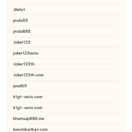
Jilislot
jinda55
jinda888
Joker123
joker123auto
Joker123th
Joker123th.com
juad69
k1gt-auto.com
k1gt-auto.com
khumsup888.me
kimchibetbet.com