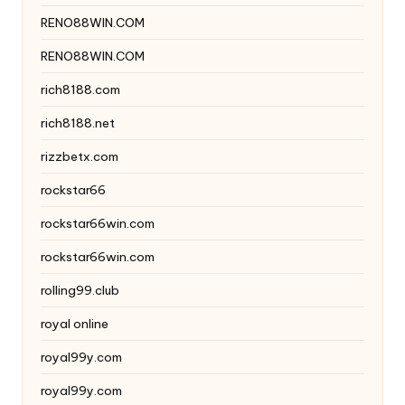
RENO88WIN.COM
RENO88WIN.COM
rich8188.com
rich8188.net
rizzbetx.com
rockstar66
rockstar66win.com
rockstar66win.com
rolling99.club
royal online
royal99y.com
royal99y.com