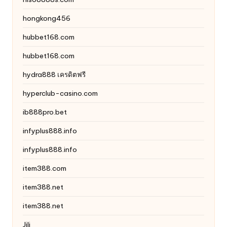
hongkong456
hubbet168.com
hubbet168.com
hydra888 เครดิตฟรี
hyperclub-casino.com
ib888pro.bet
infyplus888.info
infyplus888.info
item388.com
item388.net
item388.net
Jili