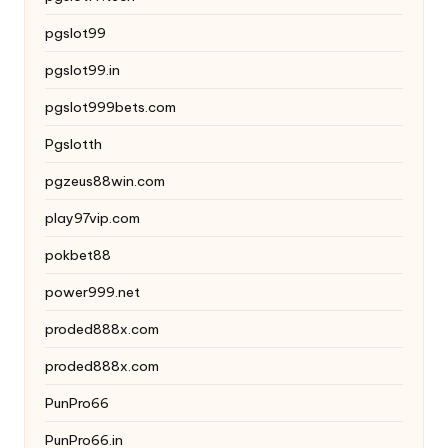
pgslot99
pgslot99.in
pgslot999bets.com
Pgslotth
pgzeus88win.com
play97vip.com
pokbet88
power999.net
proded888x.com
proded888x.com
PunPro66
PunPro66.in