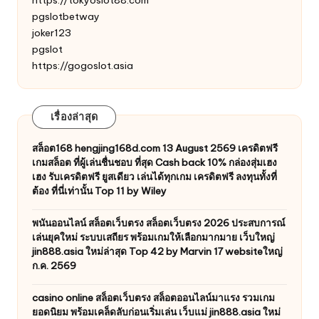
https://tokyoslot88.com
pgslotbetway
joker123
pgslot
https://gogoslot.asia
เรื่องล่าสุด
สล็อต168 hengjing168d.com 13 August 2569 เครดิตฟรี
เกมสล็อต ที่ผู้เล่นชื่นชอบ ที่สุด Cash back 10% กล่องสุ่มเฮง
เฮง รับเครดิตฟรี ยูสเดียว เล่นได้ทุกเกม เครดิตฟรี ลงทุนทั้งที่
ต้อง ที่นี่เท่านั้น Top 11 by Wiley
พนันออนไลน์ สล็อตเว็บตรง สล็อตเว็บตรง 2026 ประสบการณ์
เล่นยุคใหม่ ระบบเสถียร พร้อมเกมให้เลือกมากมาย เว็บใหญ่
jin888.asia ใหม่ล่าสุด Top 42 by Marvin 17 websiteใหญ่
ก.ค. 2569
casino online สล็อตเว็บตรง สล็อตออนไลน์มาแรง รวมเกม
ยอดนิยม พร้อมเคล็ดลับก่อนเริ่มเล่น เว็บแม่ jin888.asia ใหม่