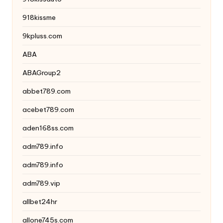
918kissme
9kpluss.com
ABA
ABAGroup2
abbet789.com
acebet789.com
aden168ss.com
adm789.info
adm789.info
adm789.vip
allbet24hr
allone745s.com