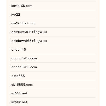
lionth168.com
live22
lnw365bet.com
lockdown168 เข้าสู่ระบบ
lockdown168 เข้าสู่ระบบ
london45
london6789.com
london6789.com
lotto888
luis16888.com
lux555.net
lux555.net