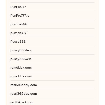
PunPro777
PunPro777.io
puntaek66
puntaek77
Pussy888
pussy888fun
pussy888win
ramclubx.com
ramclubx.com
rasri365day.com
rasri365day.com
realflikbet.com