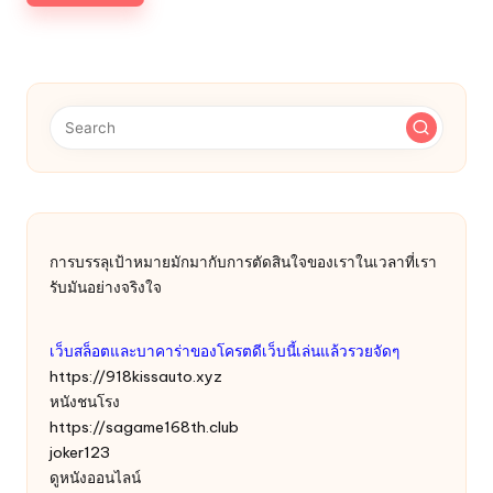
การบรรลุเป้าหมายมักมากับการตัดสินใจของเราในเวลาที่เรา
รับมันอย่างจริงใจ
เว็บสล็อตและบาคาร่าของโครตดีเว็บนี้เล่นแล้วรวยจัดๆ
https://918kissauto.xyz
หนังชนโรง
https://sagame168th.club
joker123
ดูหนังออนไลน์