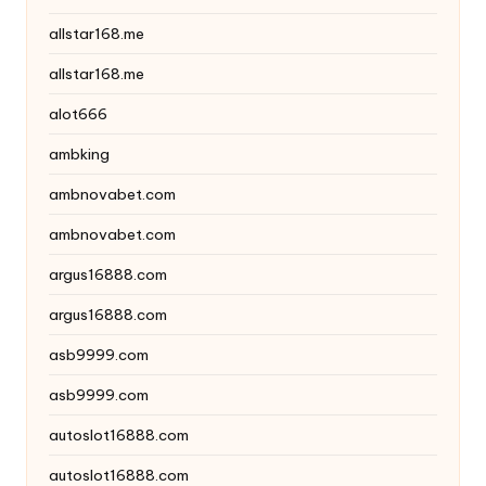
allstar168.me
allstar168.me
alot666
ambking
ambnovabet.com
ambnovabet.com
argus16888.com
argus16888.com
asb9999.com
asb9999.com
autoslot16888.com
autoslot16888.com