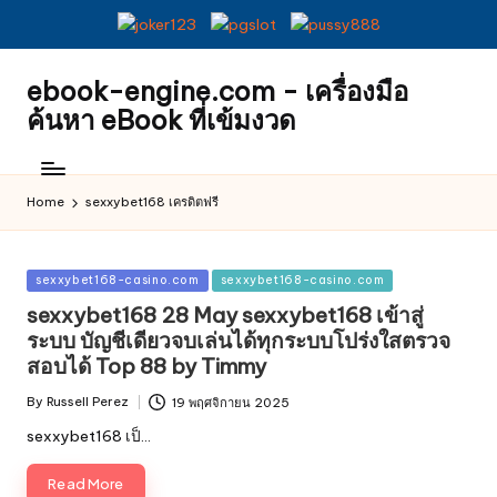
ebook-engine.com - เครื่องมือ
ค้นหา eBook ที่เข้มงวด
Home
sexxybet168 เครดิตฟรี
Posted
sexxybet168-casino.com
sexxybet168-casino.com
in
sexxybet168 28 May sexxybet168 เข้าสู่
ระบบ บัญชีเดียวจบเล่นได้ทุกระบบโปร่งใสตรวจ
สอบได้ Top 88 by Timmy
By
Russell Perez
19 พฤศจิกายน 2025
Posted
by
sexxybet168 เป็…
Read More