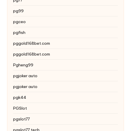
pg77
pg99
pgceo
pgfish
pggold168bet.com
pggold168bet.com
Pgheng99
pgjoker auto
pgjoker auto
pgk44
PGSlot
pgslot77
pgslot77.tech