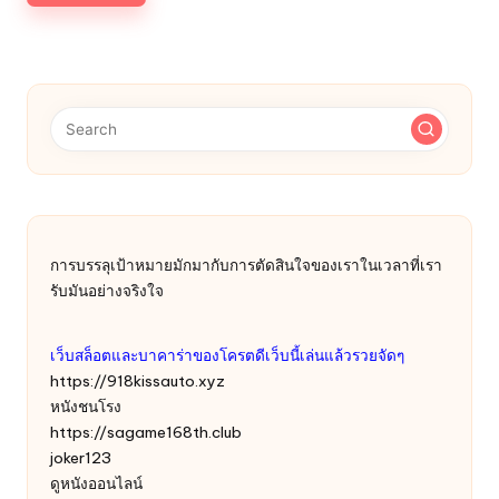
การบรรลุเป้าหมายมักมากับการตัดสินใจของเราในเวลาที่เรา
รับมันอย่างจริงใจ
เว็บสล็อตและบาคาร่าของโครตดีเว็บนี้เล่นแล้วรวยจัดๆ
https://918kissauto.xyz
หนังชนโรง
https://sagame168th.club
joker123
ดูหนังออนไลน์