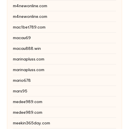
m4newonline.com
m4newonline.com
mac1bet789.com
macau69
macau888.win
marinapluss.com
marinapluss.com
mario678
mars95
medee989.com
medee989.com
meekin365day.com