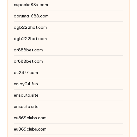
cupcake88x.com
daruma1688.com
dgb222hot.com
dgb222hot.com
dr888bet.com
dr888bet.com
du2477.com
enjoy24.fun
erisauto.site
erisauto.site
eu369clubs.com
eu369clubs.com