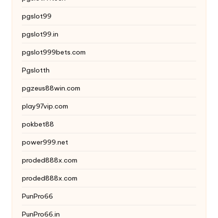
pgslot99
pgslot99.in
pgslot999bets.com
Pgslotth
pgzeus88win.com
play97vip.com
pokbet88
power999.net
proded888x.com
proded888x.com
PunPro66
PunPro66.in