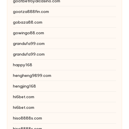
goatbetroyalcasino.com
goatza888fin.com
gobaza88.com
gowingo88.com
grandufa99.com
grandufa99.com
happy168
hengheng9899.com
hengjing168
hi6bet.com
hi6bet.com
hiso8888s.com
hiso8888s.com