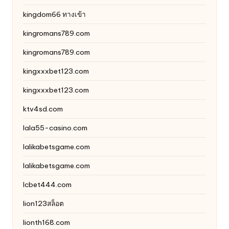
kingdom66 ทางเข้า
kingromans789.com
kingromans789.com
kingxxxbet123.com
kingxxxbet123.com
ktv4sd.com
lala55-casino.com
lalikabetsgame.com
lalikabetsgame.com
lcbet444.com
lion123สล็อต
lionth168.com