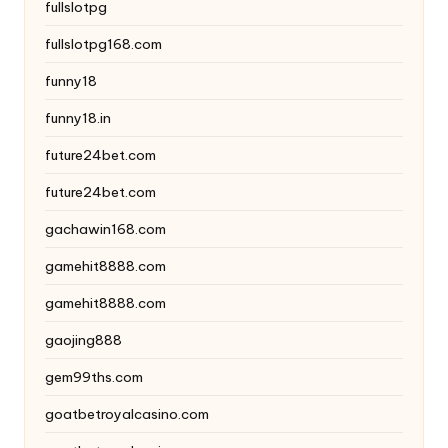
fullslotpg
fullslotpg168.com
funny18
funny18.in
future24bet.com
future24bet.com
gachawin168.com
gamehit8888.com
gamehit8888.com
gaojing888
gem99ths.com
goatbetroyalcasino.com