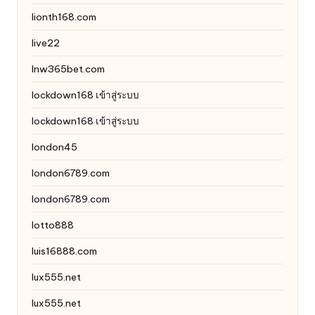
lionth168.com
live22
lnw365bet.com
lockdown168 เข้าสู่ระบบ
lockdown168 เข้าสู่ระบบ
london45
london6789.com
london6789.com
lotto888
luis16888.com
lux555.net
lux555.net