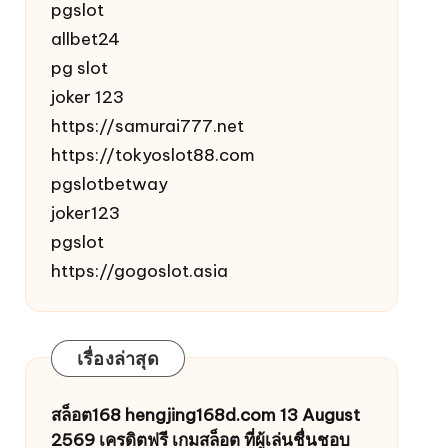
pgslot
allbet24
pg slot
joker 123
https://samurai777.net
https://tokyoslot88.com
pgslotbetway
joker123
pgslot
https://gogoslot.asia
เรื่องล่าสุด
สล็อต168 hengjing168d.com 13 August
2569 เครดิตฟรี เกมสล็อต ที่ผู้เล่นชื่นชอบ