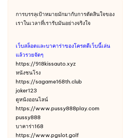
การบรรลุเป้าหมายมักมากับการตัดสินใจของ
เราในเวลาที่เรารับมันอย่างจริงใจ
เว็บสล็อตและบาคาร่าของโครตดีเว็บนี้เล่น
แล้วรวยจัดๆ
https://918kissauto.xyz
หนังชนโรง
https://sagame168th.club
joker123
ดูหนังออนไลน์
https://www.pussy888play.com
pussy888
บาคาร่า168
https://www.pgslot.golf