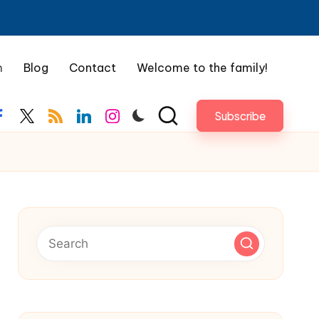
ก
Blog
Contact
Welcome to the family!
Subscribe
acebook.com
twitter.com
rss.com
linkedin.com
instagram.com