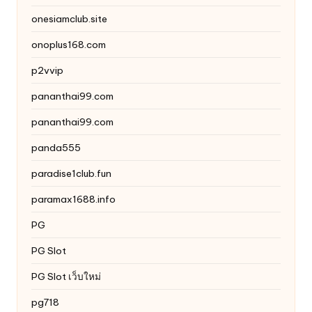
onesiamclub.site
onoplus168.com
p2vvip
pananthai99.com
pananthai99.com
panda555
paradise1club.fun
paramax1688.info
PG
PG Slot
PG Slot เว็บใหม่
pg718