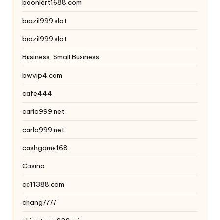
boonlert1688.com
brazil999 slot
brazil999 slot
Business, Small Business
bwvip4.com
cafe444
carlo999.net
carlo999.net
cashgame168
Casino
cc11388.com
chang7777