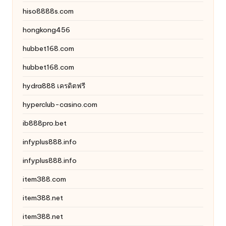
hiso8888s.com
hongkong456
hubbet168.com
hubbet168.com
hydra888 เครดิตฟรี
hyperclub-casino.com
ib888pro.bet
infyplus888.info
infyplus888.info
item388.com
item388.net
item388.net