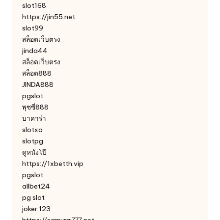
slot168
https://jin55.net
slot99
สล็อตเว็บตรง
jinda44
สล็อตเว็บตรง
สล็อต888
JINDA888
pgslot
พุซซี่888
บาคาร่า
slotxo
slotpg
ดูหนังโป๊
https://1xbetth.vip
pgslot
allbet24
pg slot
joker 123