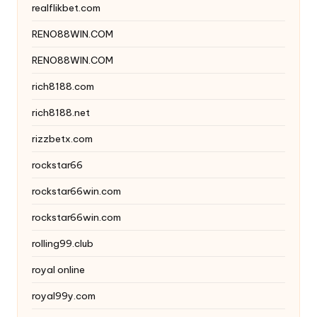
realflikbet.com
RENO88WIN.COM
RENO88WIN.COM
rich8188.com
rich8188.net
rizzbetx.com
rockstar66
rockstar66win.com
rockstar66win.com
rolling99.club
royal online
royal99y.com