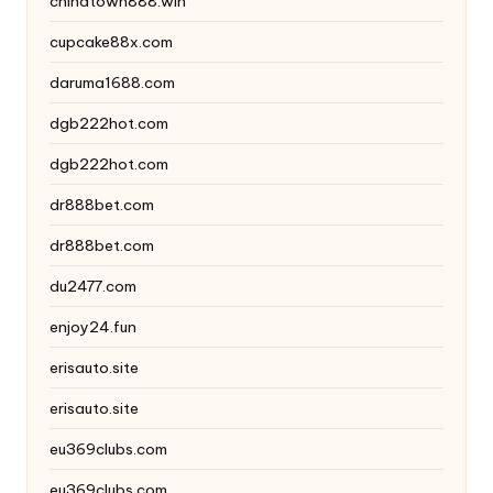
chinatown888.win
cupcake88x.com
daruma1688.com
dgb222hot.com
dgb222hot.com
dr888bet.com
dr888bet.com
du2477.com
enjoy24.fun
erisauto.site
erisauto.site
eu369clubs.com
eu369clubs.com