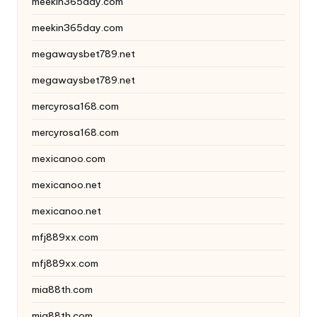
meekin365day.com
meekin365day.com
megawaysbet789.net
megawaysbet789.net
mercyrosa168.com
mercyrosa168.com
mexicanoo.com
mexicanoo.net
mexicanoo.net
mfj889xx.com
mfj889xx.com
mia88th.com
mia88th.com