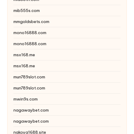
mib555s.com
mmgoldsbets.com
mono16888.com
mono16888.com
msx168.me
msx168.me
mun789slot.com
mun789slot.com
mwin9s.com
nagawaybet.com
nagawaybet.com
nakoya1688.site