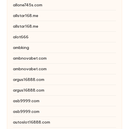
allone745s.com
allstar168.me
allstar168.me
alot666
ambking
ambnovabet.com
ambnovabet.com
argus16888.com
argus16888.com
asb9999.com
asb9999.com
autoslot16888.com