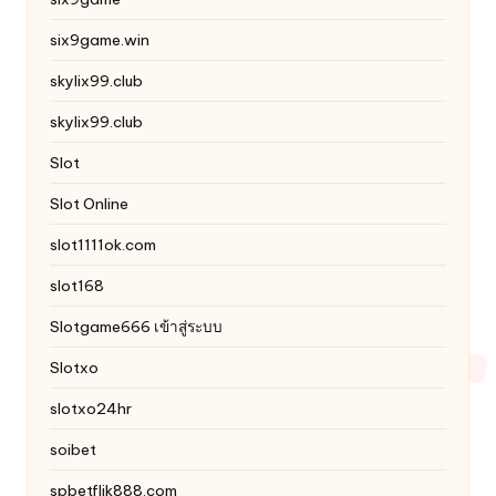
six9game.win
skylix99.club
skylix99.club
Slot
Slot Online
slot1111ok.com
slot168
Slotgame666 เข้าสู่ระบบ
Slotxo
slotxo24hr
soibet
spbetflik888.com