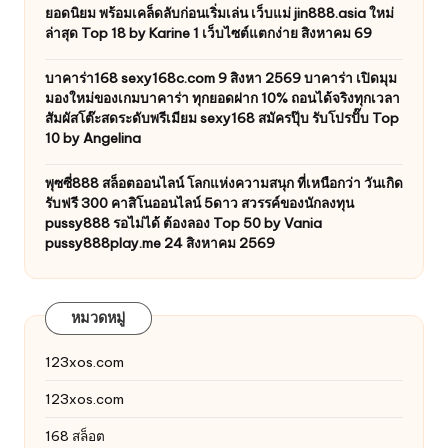
ยอดนิยม พร้อมเคล็ดลับก่อนเริ่มเล่น เว็บแม่ jin888.asia ใหม่
ล่าสุด Top 18 by Karine 1 เว็บไซต์แตกง่าย สิงหาคม 69
บาคาร่า168 sexy168c.com 9 สิงหา 2569 บาคาร่า เปิดมุม
มองใหม่ของเกมบาคาร่า ทุกยอดฝาก 10% ถอนได้จริงทุกเวลา
สัมผัสโต๊ะสดระดับพรีเมียม sexy168 สมัครปุ๊บ รับโปรปั๊บ Top
10 by Angelina
พุซซี่888 สล็อตออนไลน์ โลกแห่งความสนุก ที่เหนือกว่า วันเกิด
รับฟรี 300 คาสิโนออนไลน์ 5ดาว สวรรค์ของนักลงทุน
pussy888 รอไม่ได้ ต้องลอง Top 50 by Vania
pussy888play.me 24 สิงหาคม 2569
หมวดหมู่
123xos.com
123xos.com
168 สล็อต